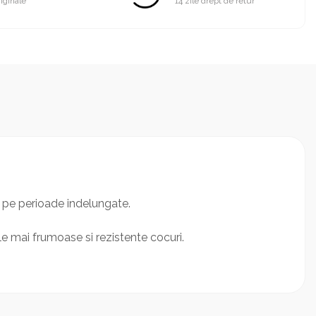
iginale
14 zile drept de retur
i pe perioade indelungate.
ele mai frumoase si rezistente cocuri.