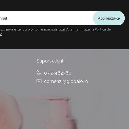
sc newsletter cu promotiile magazinului. Afla mai multe in
Politica de
te
Suport clienti
0753482360
comenzi@globalo.ro