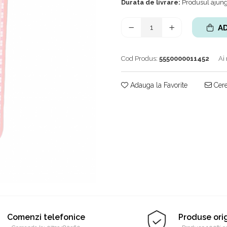
Durata de livrare:
Produsul ajunge
AD
Cod Produs:
5550000011452
Ai
Adauga la Favorite
Cere
Comenzi telefonice
Produse ori