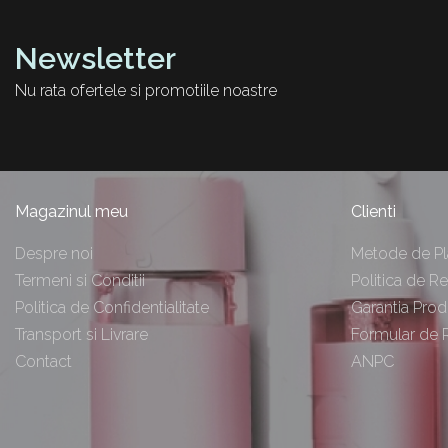
Newsletter
Nu rata ofertele si promotiile noastre
Magazinul meu
Clienti
Despre noi
Metode de Pl
Termeni si Conditii
Politica de Re
Politica de Confidentialitate
Garantia Prod
Transport si Livrare
Formular de 
Contact
ANPC