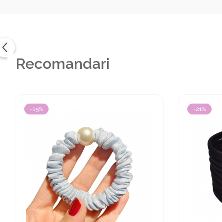
Recomandari
-25%
-21%