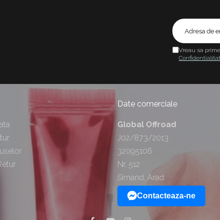
Vreau sa prime
Confidentialita
Date comerciale
ata
Global Offroad
tur
J02/873/2013
uselor
32095106
Retur
Nr. 512
Simand, Arad
Contacteaza-ne