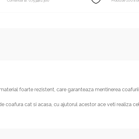
Comanda la: 0753482360
Produse 100% or
 material foarte rezistent, care garanteaza mentinerea coafuri
de coafura cat si acasa, cu ajutorul acestor ace veti realiza c