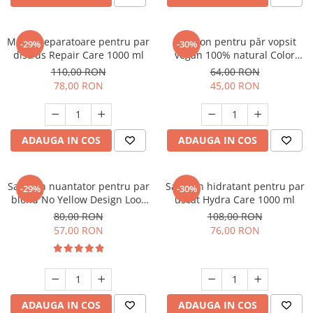
Masca reparatoare pentru par
Șampon pentru păr vopsit
-29%
-30%
distrus Repair Care 1000 ml
vegan 100% natural Color
Protect 250 ml
110,00 RON
64,00 RON
78,00 RON
45,00 RON
ADAUGA IN COS
ADAUGA IN COS
Sampon nuantator pentru par
Sampon hidratant pentru par
-29%
-30%
blond No Yellow Design Look
uscat Hydra Care 1000 ml
300 ml
80,00 RON
108,00 RON
57,00 RON
76,00 RON
ADAUGA IN COS
ADAUGA IN COS