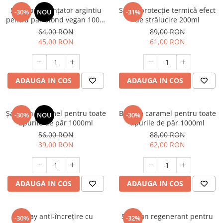
Șampon nuanțator argintiu
Spray protecție termică efect
-30%
NOU
-31%
pentru păr blond vegan 100%
de strălucire 200ml
natural 250 ml
64,00 RON
89,00 RON
45,00 RON
61,00 RON
ADAUGA IN COS
ADAUGA IN COS
Șampon caramel pentru toate
Balsam caramel pentru toate
-30%
NOU
-30%
tipurile de păr 1000ml
tipurile de păr 1000ml
56,00 RON
88,00 RON
39,00 RON
62,00 RON
ADAUGA IN COS
ADAUGA IN COS
Spray anti-încrețire cu
Sampon regenerant pentru
-30%
-32%