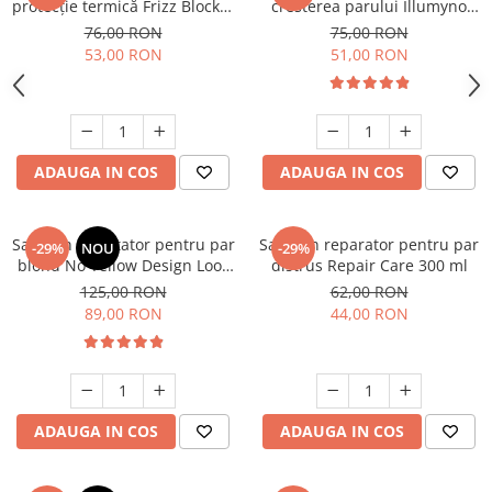
protecție termică Frizz Blocker
cresterea parului Illumyno
150ml
250 ml
76,00 RON
75,00 RON
53,00 RON
51,00 RON
ADAUGA IN COS
ADAUGA IN COS
Sampon nuantator pentru par
Sampon reparator pentru par
-29%
NOU
-29%
blond No Yellow Design Look
distrus Repair Care 300 ml
1000 ml
125,00 RON
62,00 RON
89,00 RON
44,00 RON
ADAUGA IN COS
ADAUGA IN COS