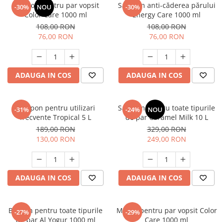
Sampon pentru par vopsit
Sampon anti-căderea părului
-30%
NOU
-30%
Color Care 1000 ml
Energy Care 1000 ml
108,00 RON
108,00 RON
76,00 RON
76,00 RON
ADAUGA IN COS
ADAUGA IN COS
Sampon pentru utilizari
Sampon pentru toate tipurile
-31%
-24%
NOU
frecvente Tropical 5 L
de par Caramel Milk 10 L
189,00 RON
329,00 RON
130,00 RON
249,00 RON
ADAUGA IN COS
ADAUGA IN COS
Balsam pentru toate tipurile
Masca pentru par vopsit Color
-27%
-29%
de par Al Yogur 1000 ml
Care 1000 ml