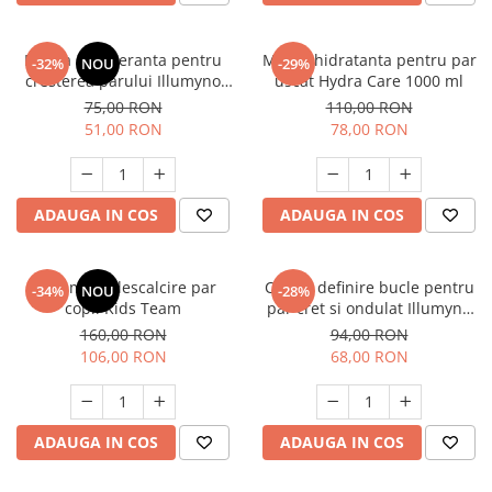
Masca regeneranta pentru
Masca hidratanta pentru par
-32%
NOU
-29%
cresterea parului Illumyno
uscat Hydra Care 1000 ml
250 ml
75,00 RON
110,00 RON
51,00 RON
78,00 RON
ADAUGA IN COS
ADAUGA IN COS
Tratament descalcire par
Cremă definire bucle pentru
-34%
NOU
-28%
copii Kids Team
par cret si ondulat Illumyno
300 ml
160,00 RON
94,00 RON
106,00 RON
68,00 RON
ADAUGA IN COS
ADAUGA IN COS