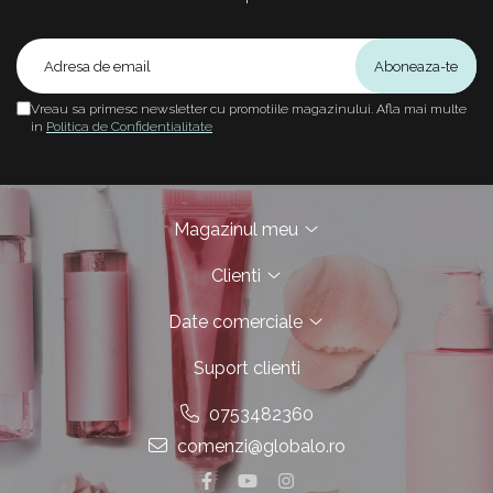
Vreau sa primesc newsletter cu promotiile magazinului. Afla mai multe
in
Politica de Confidentialitate
Magazinul meu
Clienti
Date comerciale
Suport clienti
0753482360
comenzi@globalo.ro