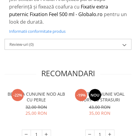
preferință și fixează coafura cu
Fixativ extra
puternic Fixation Feel 500 ml - Globalo.ro
pentru un
look de durată.
Informatii conformitate produs
Review-uri
(0)
RECOMANDARI
BENTITA CUNUNIE NOD ALB
BENTITA CUNUNIE VOAL
-22%
-19%
NOU
CU PERLE
IVORY CU STRASURI
32,00 RON
43,00 RON
25,00 RON
35,00 RON