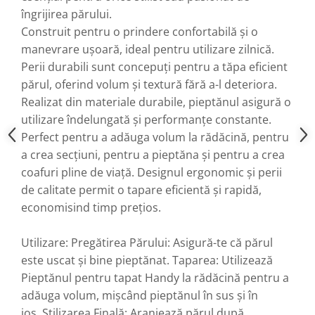
îngrijirea părului.
Construit pentru o prindere confortabilă și o
manevrare ușoară, ideal pentru utilizare zilnică.
Perii durabili sunt concepuți pentru a tăpa eficient
părul, oferind volum și textură fără a-l deteriora.
Realizat din materiale durabile, pieptănul asigură o
utilizare îndelungată și performanțe constante.
Perfect pentru a adăuga volum la rădăcină, pentru
a crea secțiuni, pentru a pieptăna și pentru a crea
coafuri pline de viață. Designul ergonomic și perii
de calitate permit o tapare eficientă și rapidă,
economisind timp prețios.
Utilizare: Pregătirea Părului: Asigură-te că părul
este uscat și bine pieptănat. Taparea: Utilizează
Pieptănul pentru tapat Handy la rădăcină pentru a
adăuga volum, mișcând pieptănul în sus și în
jos. Stilizarea Finală: Aranjează părul după