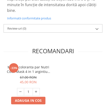
minute în funcție de intensitatea dorită apoi clătiți
bine.
Informatii conformitate produs
Review-uri
(0)
RECOMANDARI
Masca coloranta par Nutri
-33%
Color Mask 4 in 1 argintiu -
gri 120 ml
67,00 RON
45,00 RON
ADAUGA IN COS