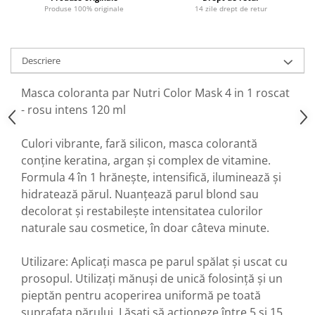
Produse 100% originale
14 zile drept de retur
Descriere
Masca coloranta par Nutri Color Mask 4 in 1 roscat
- rosu intens 120 ml
Culori vibrante, fară silicon, masca colorantă
conține keratina, argan și complex de vitamine.
Formula 4 în 1 hrănește, intensifică, iluminează și
hidratează părul. Nuanțează parul blond sau
decolorat și restabilește intensitatea culorilor
naturale sau cosmetice, în doar câteva minute.
Utilizare: Aplicați masca pe parul spălat și uscat cu
prosopul. Utilizați mănuși de unică folosință și un
pieptăn pentru acoperirea uniformă pe toată
suprafața părului. Lăsați să acționeze între 5 și 15