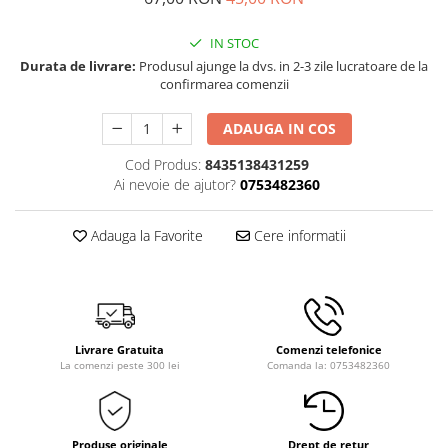
IN STOC
Durata de livrare:
Produsul ajunge la dvs. in 2-3 zile lucratoare de la
confirmarea comenzii
ADAUGA IN COS
Cod Produs:
8435138431259
Ai nevoie de ajutor?
0753482360
Adauga la Favorite
Cere informatii
Livrare Gratuita
Comenzi telefonice
La comenzi peste 300 lei
Comanda la: 0753482360
Produse originale
Drept de retur