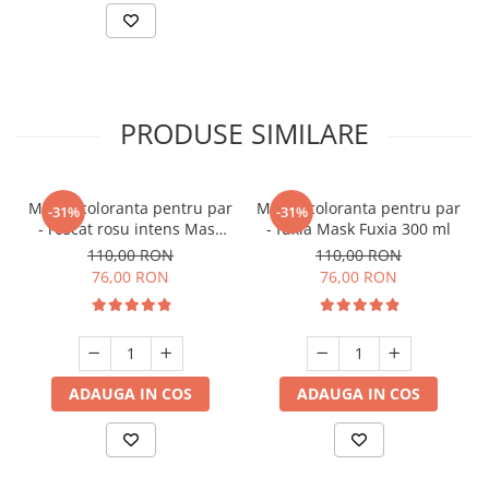
PRODUSE SIMILARE
Masca coloranta pentru par
Masca coloranta pentru par
-31%
-31%
- roscat rosu intens Mask
- fuxia Mask Fuxia 300 ml
Intense Red 300 ml
110,00 RON
110,00 RON
76,00 RON
76,00 RON
ADAUGA IN COS
ADAUGA IN COS