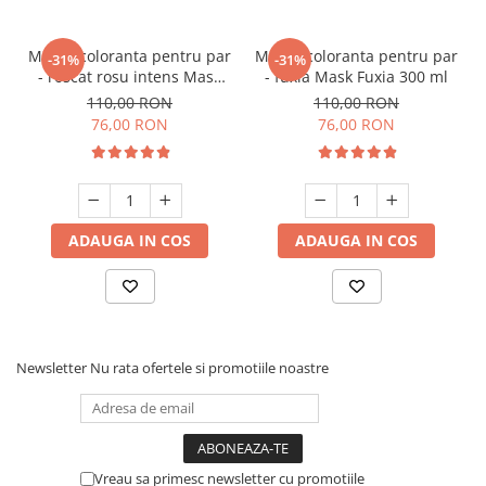
Masca coloranta pentru par
Masca coloranta pentru par
-31%
-31%
- roscat rosu intens Mask
- fuxia Mask Fuxia 300 ml
Intense Red 300 ml
110,00 RON
110,00 RON
76,00 RON
76,00 RON
ADAUGA IN COS
ADAUGA IN COS
Newsletter
Nu rata ofertele si promotiile noastre
Vreau sa primesc newsletter cu promotiile