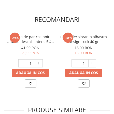
RECOMANDARI
Vopsea de par castaniu
Pudra decoloranta albastra
-29%
-28%
aramiu deschis intens 5.44
Design Look 40 gr
Color Lux 100 ml
41,00 RON
18,00 RON
29,00 RON
13,00 RON
ADAUGA IN COS
ADAUGA IN COS
PRODUSE SIMILARE