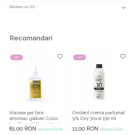
Review-uri
(0)
Recomandari
-26%
-31%
Vopsea gel fara
Oxidant crema parfumat
amoniac galben Color
9% Oxy 30vol 150 ml
Lux Crazy Yellow 150 ml
81,00 RON
11,00 RON
110,00 RON
16,00 RON