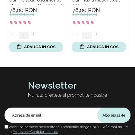
par - roscat rosu intens
par - fuxia Mask Fuxia
Mask Intense Red 300 ml
300 ml
76,00 RON
76,00 RON
110,00 RON
110,00 RON
ADAUGA IN COS
ADAUGA IN COS
Newsletter
Nu rata ofertele si promotiile noastre
Vreau sa primesc newsletter cu promotiile magazinului. Afla mai multe
in
Politica de Confidentialitate