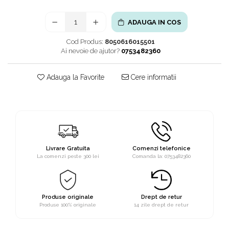
ADAUGA IN COS
Cod Produs:
8050616015501
Ai nevoie de ajutor?
0753482360
Adauga la Favorite
Cere informatii
Livrare Gratuita
Comenzi telefonice
La comenzi peste 300 lei
Comanda la: 0753482360
Produse originale
Drept de retur
Produse 100% originale
14 zile drept de retur