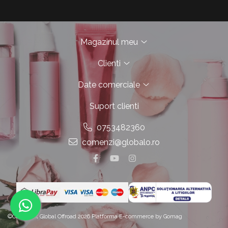
Magazinul meu
Clienti
Date comerciale
Suport clienti
0753482360
comenzi@globalo.ro
©Copyright Global Offroad 2026
Platforma E-commerce by Gomag