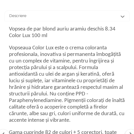
Descriere
Vopsea de par blond auriu aramiu deschis 8.34
Color Lux 100 ml
Vopseaua Color Lux este o crema coloranta
profesionala, inovativa si permanenta îmbogățită
cu un complex de vitamine, pentru îngrijirea și
protecția părului și a scalpului. Formula
antioxidantă cu ulei de argan și keratină, oferă
luciu și suplețe, iar vitaminele cu proprietăți de
hrănire și hidratare garantează respectul maxim al
structurii părului. Nu conține PPD -
Paraphenylenediamine. Pigmenții colorați de înaltă
calitate oferă o acoperire completă a firelor
cărunte, albe sau gri, culori uniforme de durată, cu
accente intense și vibrante.
Gama cuprinde 82 de culori + 5 corectori, toate