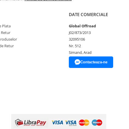
DATE COMERCIALE
 Plata
Global Offroad
e Retur
J02/873/2013
Produselor
32095106
de Retur
Nr. 512
Simand, Arad
Contacteaza-ne