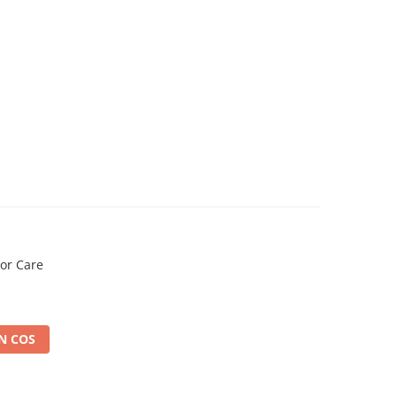
or Care
N
N COS