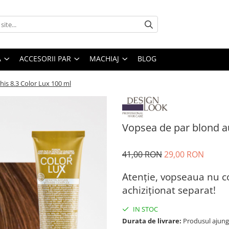
A
ACCESORII PAR
MACHIAJ
BLOG
his 8.3 Color Lux 100 ml
Vopsea de par blond au
41,00 RON
29,00 RON
Atenție, vopseaua nu c
achiziționat separat!
IN STOC
Durata de livrare:
Produsul ajunge 