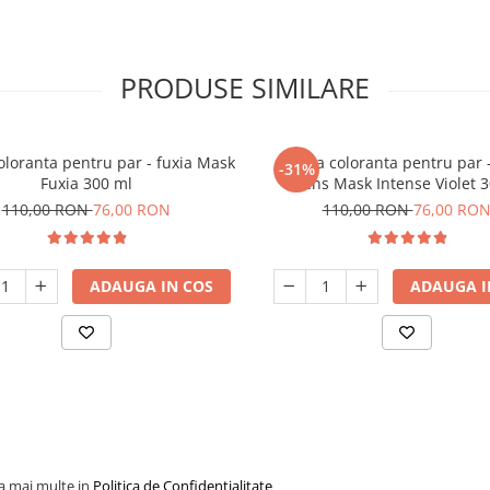
PRODUSE SIMILARE
loranta pentru par - fuxia Mask
Masca coloranta pentru par -
-31%
Fuxia 300 ml
intens Mask Intense Violet 
110,00 RON
76,00 RON
110,00 RON
76,00 RO
ADAUGA IN COS
ADAUGA I
la mai multe in
Politica de Confidentialitate