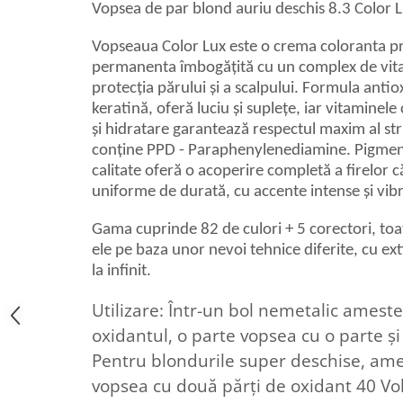
Vopsea de par blond auriu deschis 8.3 Color 
Vopseaua Color Lux este o crema coloranta pro
permanenta îmbogățită cu un complex de vitam
protecția părului și a scalpului. Formula antio
keratină, oferă luciu și suplețe, iar vitaminele
și hidratare garantează respectul maxim al str
conține PPD - Paraphenylenediamine. Pigmenți
calitate oferă o acoperire completă a firelor că
uniforme de durată, cu accente intense și vib
Gama cuprinde 82 de culori + 5 corectori, toa
ele pe baza unor nevoi tehnice diferite, cu ex
la infinit.
Utilizare: Într-un bol nemetalic amest
oxidantul, o parte vopsea cu o parte ș
Pentru blondurile super deschise, ame
vopsea cu două părți de oxidant 40 Vol