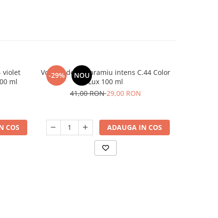
 violet
Vopsea de par aramiu intens C.44 Color
Mască co
-29%
NOU
-31%
300 ml
Lux 100 ml
platina
N
41,00 RON
29,00 RON
1
N COS
ADAUGA IN COS