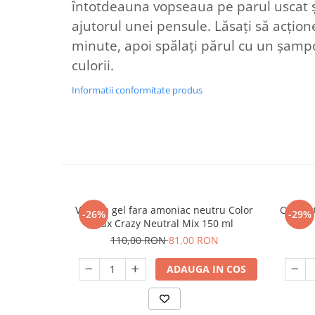
întotdeauna vopseaua pe parul uscat și
ajutorul unei pensule. Lăsați să acțio
minute, apoi spălați părul cu un șampo
culorii.
Informatii conformitate produs
Vopsea gel fara amoniac neutru Color
Oxidan
-26%
-29%
Lux Crazy Neutral Mix 150 ml
110,00 RON
81,00 RON
ADAUGA IN COS