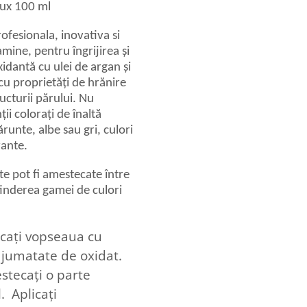
Lux 100 ml
fesionala, inovativa si
ine, pentru îngrijirea și
xidantă cu ulei de argan și
 cu proprietăți de hrănire
ucturii părului. Nu
i colorați de înaltă
runte, albe sau gri, culori
rante.
te pot fi amestecate între
tinderea gamei de culori
ecați vopseaua cu
i jumatate de oxidat.
stecați o parte
. Aplicați