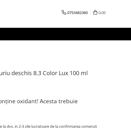
0753482360
0,00
riu deschis 8.3 Color Lux 100 ml
onține oxidant! Acesta trebuie
la dvs. in 2-3 zile lucratoare de la confirmarea comenzii