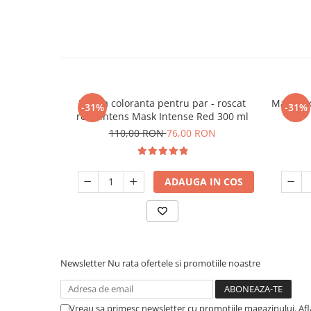
Masca coloranta pentru par - roscat
Masca co
-31%
-31%
rosu intens Mask Intense Red 300 ml
110,00 RON
76,00 RON
ADAUGA IN COS
Newsletter
Nu rata ofertele si promotiile noastre
Vreau sa primesc newsletter cu promotiile magazinului. Af