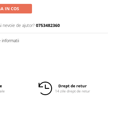
A IN COS
Ai nevoie de ajutor?
0753482360
informatii
le
Drept de retur
ale
14 zile drept de retur