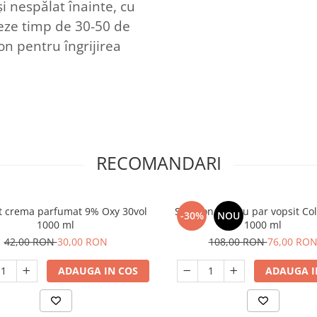
 nespălat înainte, cu
neze timp de 30-50 de
n pentru îngrijirea
RECOMANDARI
t crema parfumat 9% Oxy 30vol
Sampon pentru par vopsit Col
-30%
NOU
1000 ml
1000 ml
42,00 RON
30,00 RON
108,00 RON
76,00 RO
ADAUGA IN COS
ADAUGA I