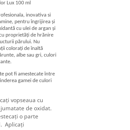
lor Lux 100 ml
fesionala, inovativa si
ine, pentru îngrijirea și
xidantă cu ulei de argan și
 cu proprietăți de hrănire
ucturii părului. Nu
i colorați de înaltă
runte, albe sau gri, culori
rante.
te pot fi amestecate între
tinderea gamei de culori
ecați vopseaua cu
i jumatate de oxidat.
stecați o parte
. Aplicați