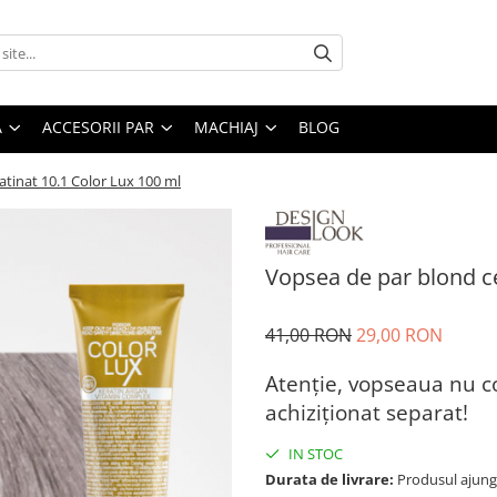
A
ACCESORII PAR
MACHIAJ
BLOG
atinat 10.1 Color Lux 100 ml
Vopsea de par blond ce
41,00 RON
29,00 RON
Atenție, vopseaua nu c
achiziționat separat!
IN STOC
Durata de livrare:
Produsul ajunge 