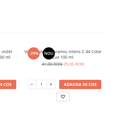
 violet
Vopsea de par aramiu intens C.44 Color
Mască co
-29%
NOU
-31%
300 ml
Lux 100 ml
platina
N
41,00 RON
29,00 RON
1
N COS
ADAUGA IN COS