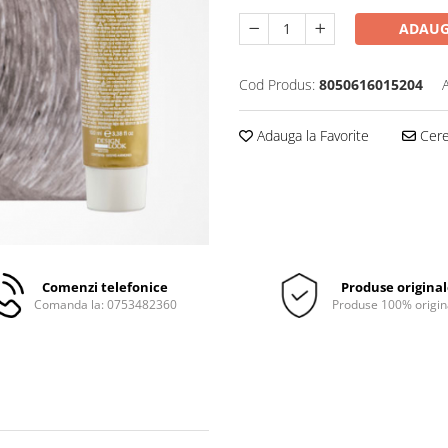
ADAUG
Cod Produs:
8050616015204
Adauga la Favorite
Cere 
Comenzi telefonice
Produse origina
Comanda la: 0753482360
Produse 100% origin