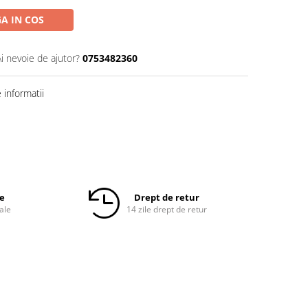
A IN COS
Ai nevoie de ajutor?
0753482360
informatii
le
Drept de retur
ale
14 zile drept de retur