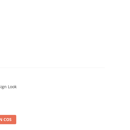
sign Look
N COS