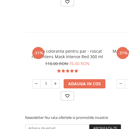
Masca coloranta pentru par - roscat
Masca co
-31%
-31%
rosu intens Mask Intense Red 300 ml
110,00 RON
76,00 RON
ADAUGA IN COS
Newsletter
Nu rata ofertele si promotiile noastre