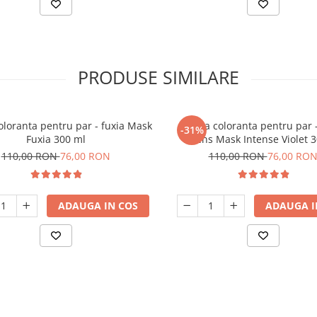
PRODUSE SIMILARE
loranta pentru par - fuxia Mask
Masca coloranta pentru par -
-31%
Fuxia 300 ml
intens Mask Intense Violet 
110,00 RON
76,00 RON
110,00 RON
76,00 RO
ADAUGA IN COS
ADAUGA I