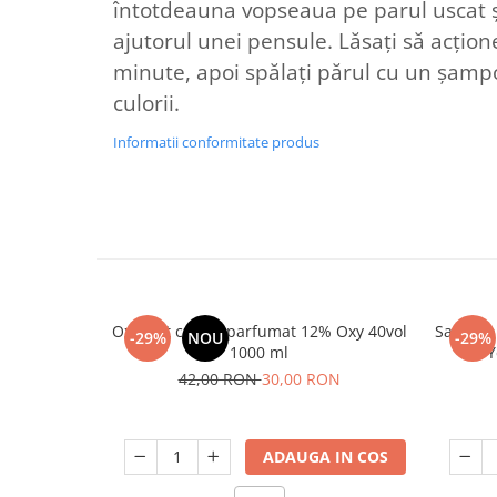
întotdeauna vopseaua pe parul uscat și
ajutorul unei pensule. Lăsați să acțio
minute, apoi spălați părul cu un șampo
culorii.
Informatii conformitate produs
Oxidant crema parfumat 12% Oxy 40vol
Sampon 
-29%
NOU
-29%
1000 ml
Y
42,00 RON
30,00 RON
ADAUGA IN COS