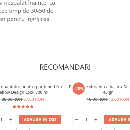
 nespălat înainte, cu
neze timp de 30-50 de
n pentru îngrijirea
RECOMANDARI
nuantator pentru par blond No
Pudra decoloranta albastra De
-28%
ellow Design Look 300 ml
40 gr
80,00 RON
57,00 RON
18,00 RON
13,00 RON
ADAUGA IN COS
ADAUGA I