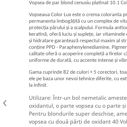
Vopsea de par blond cenusiu platinat 10.1 Co
Vopseaua Color Lux este o crema coloranta pro
permanenta îmbogățită cu un complex de vitam
protecția părului și a scalpului. Formula antio
keratină, oferă luciu și suplețe, iar vitaminele
și hidratare garantează respectul maxim al str
conține PPD - Paraphenylenediamine. Pigmenți
calitate oferă o acoperire completă a firelor că
uniforme de durată, cu accente intense și vib
Gama cuprinde 82 de culori + 5 corectori, toa
ele pe baza unor nevoi tehnice diferite, cu ex
la infinit.
Utilizare: Într-un bol nemetalic amest
oxidantul, o parte vopsea cu o parte ș
Pentru blondurile super deschise, ame
vopsea cu două părți de oxidant 40 Vol