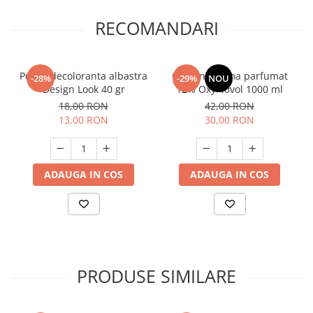
RECOMANDARI
Pudra decoloranta albastra
Oxidant crema parfumat
-28%
-29%
NOU
Design Look 40 gr
12% Oxy 40vol 1000 ml
18,00 RON
42,00 RON
13,00 RON
30,00 RON
ADAUGA IN COS
ADAUGA IN COS
PRODUSE SIMILARE