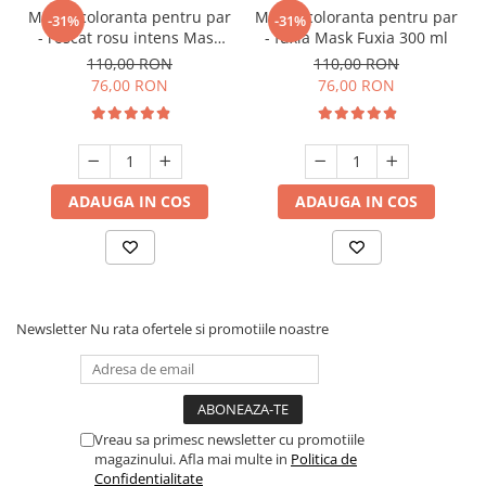
Masca coloranta pentru par
Masca coloranta pentru par
-31%
-31%
- roscat rosu intens Mask
- fuxia Mask Fuxia 300 ml
Intense Red 300 ml
110,00 RON
110,00 RON
76,00 RON
76,00 RON
ADAUGA IN COS
ADAUGA IN COS
Newsletter
Nu rata ofertele si promotiile noastre
Vreau sa primesc newsletter cu promotiile
magazinului. Afla mai multe in
Politica de
Confidentialitate