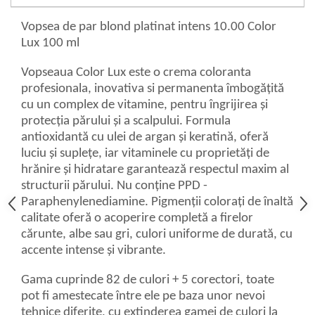
Vopsea de par blond platinat intens 10.00 Color
Lux 100 ml
Vopseaua Color Lux este o crema coloranta
profesionala, inovativa si permanenta îmbogățită
cu un complex de vitamine, pentru îngrijirea și
protecția părului și a scalpului. Formula
antioxidantă cu ulei de argan și keratină, oferă
luciu și suplețe, iar vitaminele cu proprietăți de
hrănire și hidratare garantează respectul maxim al
structurii părului. Nu conține PPD -
Paraphenylenediamine. Pigmenții colorați de înaltă
calitate oferă o acoperire completă a firelor
cărunte, albe sau gri, culori uniforme de durată, cu
accente intense și vibrante.
Gama cuprinde 82 de culori + 5 corectori, toate
pot fi amestecate între ele pe baza unor nevoi
tehnice diferite, cu extinderea gamei de culori la