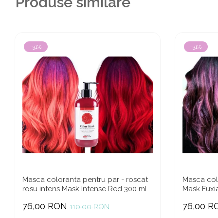
Produse similare
-31%
-31%
Masca coloranta pentru par - roscat
Masca colo
rosu intens Mask Intense Red 300 ml
Mask Fuxi
76,00 RON
76,00 R
110,00 RON