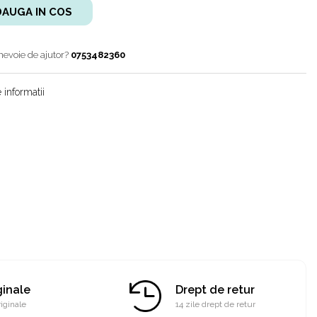
AUGA IN COS
nevoie de ajutor?
0753482360
 informatii
ginale
Drept de retur
iginale
14 zile drept de retur