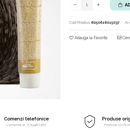
AD
Cod Produs:
8050616015037
Ai 
Adauga la Favorite
Cere
Comenzi telefonice
Produse ori
Comanda la: 0753482360
Produse 100% or