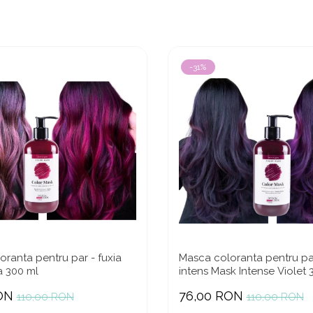
-31%
ranta pentru par - fuxia
Masca coloranta pentru par
a 300 ml
intens Mask Intense Violet 
ON
76,00 RON
110,00 RON
110,00 RON