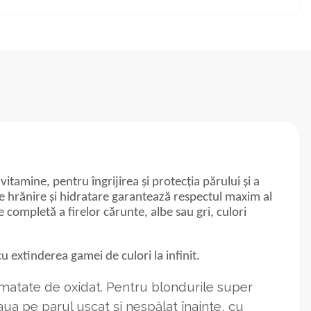
amine, pentru îngrijirea și protecția părului și a
 de hrănire și hidratare garantează respectul maxim al
 completă a firelor cărunte, albe sau gri, culori
u extinderea gamei de culori la infinit.
umatate de oxidat. Pentru blondurile super
ua pe parul uscat și nespălat înainte, cu