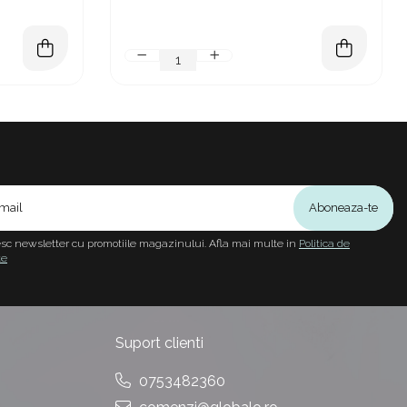
sc newsletter cu promotiile magazinului. Afla mai multe in
Politica de
te
Suport clienti
0753482360