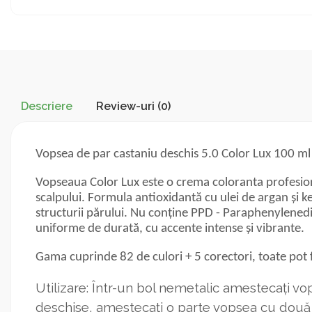
Descriere
Review-uri
(0)
Vopsea de par castaniu deschis 5.0 Color Lux 100 ml
Vopseaua Color Lux este o crema coloranta profesiona
scalpului. Formula antioxidantă cu ulei de argan și ke
structurii părului. Nu conține PPD - Paraphenylenedia
uniforme de durată, cu accente intense și vibrante.
Gama cuprinde 82 de culori + 5 corectori, toate pot f
Utilizare: Într-un bol nemetalic amestecați v
deschise, amestecați o parte vopsea cu două p