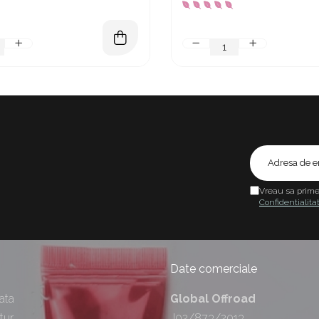
Vreau sa prime
Confidentialita
Date comerciale
ata
Global Offroad
tur
J02/873/2013