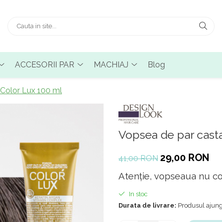
ACCESORII PAR
MACHIAJ
Blog
 Color Lux 100 ml
Vopsea de par casta
29,00 RON
41,00 RON
Atenție, vopseaua nu con
In stoc
Durata de livrare:
Produsul ajunge