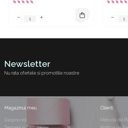
Newsletter
Nu rata ofertele si promotiile noastre
Magazinul meu
Clienti
Despre noi
Metode de Pl
Termeni si Conditii
Politica de Re