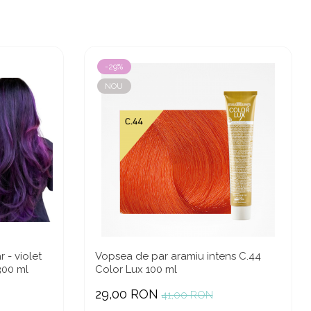
-29%
NOU
 - violet
Vopsea de par aramiu intens C.44
300 ml
Color Lux 100 ml
29,00 RON
41,00 RON