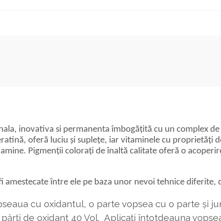
la, inovativa si permanenta îmbogățită cu un complex de vit
ratină, oferă luciu și suplețe, iar vitaminele cu proprietăți
mine. Pigmenții colorați de înaltă calitate oferă o acoperire
i amestecate între ele pe baza unor nevoi tehnice diferite, c
opseaua cu oxidantul, o parte vopsea cu o parte și j
ărți de oxidant 40 Vol. Aplicați întotdeauna vopsea