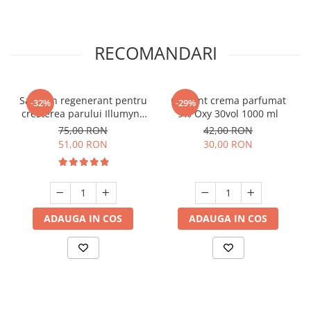
RECOMANDARI
Sampon regenerant pentru
Oxidant crema parfumat
-32%
-29%
cresterea parului Illumyno
9% Oxy 30vol 1000 ml
250 ml
75,00 RON
42,00 RON
51,00 RON
30,00 RON
ADAUGA IN COS
ADAUGA IN COS