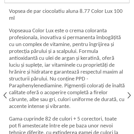
Vopsea de par ciocolatiu aluna 8.77 Color Lux 100
ml
Vopseaua Color Lux este o crema coloranta
profesionala, inovativa si permanenta îmbogățită
cu un complex de vitamine, pentru îngrijirea și
protecția părului și a scalpului. Formula
antioxidantă cu ulei de argan și keratină, oferă
luciu și suplețe, iar vitaminele cu proprietăți de
hrănire și hidratare garantează respectul maxim al
structurii părului. Nu conține PPD -
Paraphenylenediamine. Pigmenții colorați de înaltă
calitate oferă o acoperire completă a firelor
cărunte, albe sau gri, culori uniforme de durată, cu
accente intense și vibrante.
Gama cuprinde 82 de culori + 5 corectori, toate
pot fi amestecate între ele pe baza unor nevoi
tehnice diferite, cu extinderea gamei de culori la