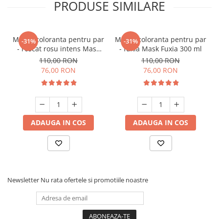
PRODUSE SIMILARE
Masca coloranta pentru par
Masca coloranta pentru par
-31%
-31%
- roscat rosu intens Mask
- fuxia Mask Fuxia 300 ml
Intense Red 300 ml
110,00 RON
110,00 RON
76,00 RON
76,00 RON
ADAUGA IN COS
ADAUGA IN COS
Newsletter
Nu rata ofertele si promotiile noastre