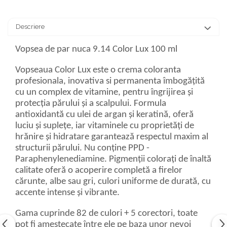
Descriere
Vopsea de par nuca 9.14 Color Lux 100 ml
Vopseaua Color Lux este o crema coloranta
profesionala, inovativa si permanenta îmbogățită
cu un complex de vitamine, pentru îngrijirea și
protecția părului și a scalpului. Formula
antioxidantă cu ulei de argan și keratină, oferă
luciu și suplețe, iar vitaminele cu proprietăți de
hrănire și hidratare garantează respectul maxim al
structurii părului. Nu conține PPD -
Paraphenylenediamine. Pigmenții colorați de înaltă
calitate oferă o acoperire completă a firelor
cărunte, albe sau gri, culori uniforme de durată, cu
accente intense și vibrante.
Gama cuprinde 82 de culori + 5 corectori, toate
pot fi amestecate între ele pe baza unor nevoi