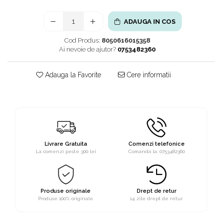
ADAUGA IN COS
Cod Produs:
8050616015358
Ai nevoie de ajutor?
0753482360
Adauga la Favorite
Cere informatii
Livrare Gratuita
Comenzi telefonice
La comenzi peste 300 lei
Comanda la: 0753482360
Produse originale
Drept de retur
Produse 100% originale
14 zile drept de retur