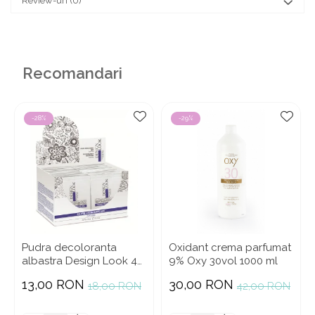
Review-uri
(0)
Recomandari
-28%
-29%
Pudra decoloranta
Oxidant crema parfumat
albastra Design Look 40
9% Oxy 30vol 1000 ml
gr
13,00 RON
30,00 RON
18,00 RON
42,00 RON