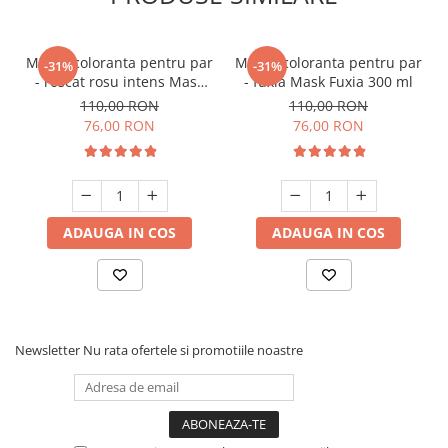
Masca coloranta pentru par
Masca coloranta pentru par
-31%
-31%
- roscat rosu intens Mask
- fuxia Mask Fuxia 300 ml
Intense Red 300 ml
110,00 RON
110,00 RON
76,00 RON
76,00 RON
ADAUGA IN COS
ADAUGA IN COS
Newsletter
Nu rata ofertele si promotiile noastre