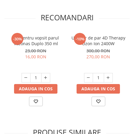
RECOMANDARI
Bol pentru vopsit parul
Uscator de par 4D Therapy
-30%
-10%
Vazonas Duplo 350 ml
Ozon Ion 2400W
23,00 RON
300,00 RON
16,00 RON
270,00 RON
ADAUGA IN COS
ADAUGA IN COS
PRODUSE SIMILARE