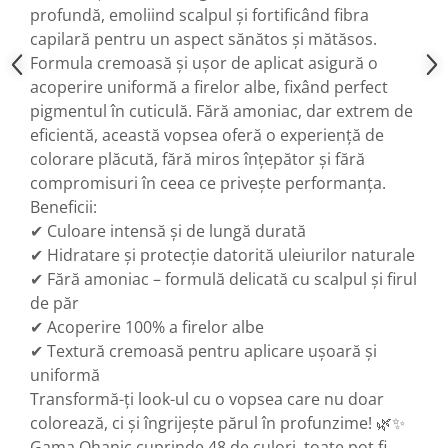
profundă, emoliind scalpul și fortificând fibra
capilară pentru un aspect sănătos și mătăsos.
Formula cremoasă și ușor de aplicat asigură o
acoperire uniformă a firelor albe, fixând perfect
pigmentul în cuticulă. Fără amoniac, dar extrem de
eficientă, această vopsea oferă o experiență de
colorare plăcută, fără miros înțepător și fără
compromisuri în ceea ce privește performanța.
Beneficii:
✔ Culoare intensă și de lungă durată
✔ Hidratare și protecție datorită uleiurilor naturale
✔ Fără amoniac – formulă delicată cu scalpul și firul
de păr
✔ Acoperire 100% a firelor albe
✔ Textură cremoasă pentru aplicare ușoară și
uniformă
Transformă-ți look-ul cu o vopsea care nu doar
colorează, ci și îngrijește părul în profunzime! 🌿✨
Gama Ohanic cuprinde 48 de culori, toate pot fi