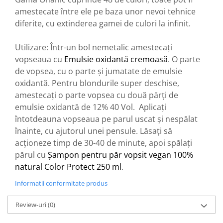
amestecate între ele pe baza unor nevoi tehnice
diferite, cu extinderea gamei de culori la infinit.
Utilizare: Într-un bol nemetalic amestecați
vopseaua cu
Emulsie oxidantă cremoasă
. O parte
de vopsea, cu o parte și jumatate de emulsie
oxidantă. Pentru blondurile super deschise,
amestecați o parte vopsea cu două părți de
emulsie oxidantă de 12% 40 Vol. Aplicați
întotdeauna vopseaua pe parul uscat și nespălat
înainte, cu ajutorul unei pensule. Lăsați să
acționeze timp de 30-40 de minute, apoi spălați
părul cu
Șampon pentru păr vopsit vegan 100%
natural Color Protect 250 ml
.
Informatii conformitate produs
Review-uri
(0)