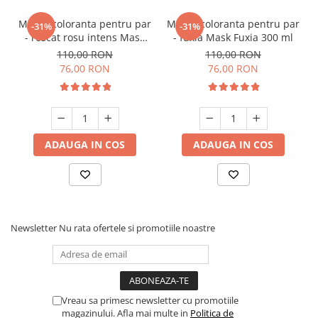
Masca coloranta pentru par
Masca coloranta pentru par
-31%
-31%
- roscat rosu intens Mask
- fuxia Mask Fuxia 300 ml
Intense Red 300 ml
110,00 RON
110,00 RON
76,00 RON
76,00 RON
ADAUGA IN COS
ADAUGA IN COS
Newsletter
Nu rata ofertele si promotiile noastre
Vreau sa primesc newsletter cu promotiile
magazinului. Afla mai multe in
Politica de