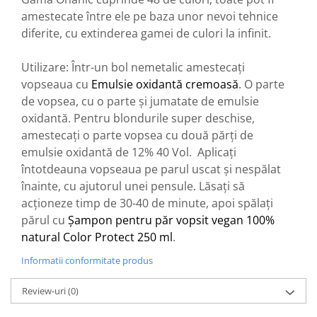
amestecate între ele pe baza unor nevoi tehnice
diferite, cu extinderea gamei de culori la infinit.
Utilizare: Într-un bol nemetalic amestecați
vopseaua cu
Emulsie oxidantă cremoasă
. O parte
de vopsea, cu o parte și jumatate de emulsie
oxidantă. Pentru blondurile super deschise,
amestecați o parte vopsea cu două părți de
emulsie oxidantă de 12% 40 Vol. Aplicați
întotdeauna vopseaua pe parul uscat și nespălat
înainte, cu ajutorul unei pensule. Lăsați să
acționeze timp de 30-40 de minute, apoi spălați
părul cu
Șampon pentru păr vopsit vegan 100%
natural Color Protect 250 ml
.
Informatii conformitate produs
Review-uri
(0)