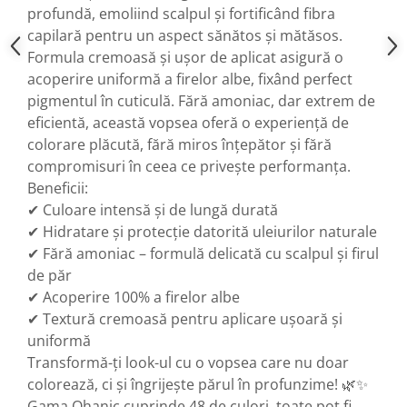
profundă, emoliind scalpul și fortificând fibra
capilară pentru un aspect sănătos și mătăsos.
Formula cremoasă și ușor de aplicat asigură o
acoperire uniformă a firelor albe, fixând perfect
pigmentul în cuticulă. Fără amoniac, dar extrem de
eficientă, această vopsea oferă o experiență de
colorare plăcută, fără miros înțepător și fără
compromisuri în ceea ce privește performanța.
Beneficii:
✔ Culoare intensă și de lungă durată
✔ Hidratare și protecție datorită uleiurilor naturale
✔ Fără amoniac – formulă delicată cu scalpul și firul
de păr
✔ Acoperire 100% a firelor albe
✔ Textură cremoasă pentru aplicare ușoară și
uniformă
Transformă-ți look-ul cu o vopsea care nu doar
colorează, ci și îngrijește părul în profunzime! 🌿✨
Gama Ohanic cuprinde 48 de culori, toate pot fi