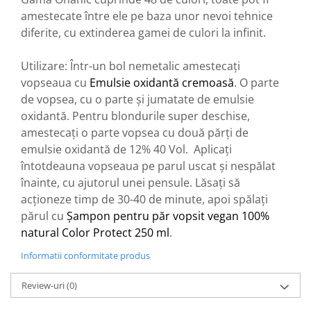
amestecate între ele pe baza unor nevoi tehnice
diferite, cu extinderea gamei de culori la infinit.
Utilizare: Într-un bol nemetalic amestecați
vopseaua cu
Emulsie oxidantă cremoasă
. O parte
de vopsea, cu o parte și jumatate de emulsie
oxidantă. Pentru blondurile super deschise,
amestecați o parte vopsea cu două părți de
emulsie oxidantă de 12% 40 Vol. Aplicați
întotdeauna vopseaua pe parul uscat și nespălat
înainte, cu ajutorul unei pensule. Lăsați să
acționeze timp de 30-40 de minute, apoi spălați
părul cu
Șampon pentru păr vopsit vegan 100%
natural Color Protect 250 ml
.
Informatii conformitate produs
Review-uri
(0)