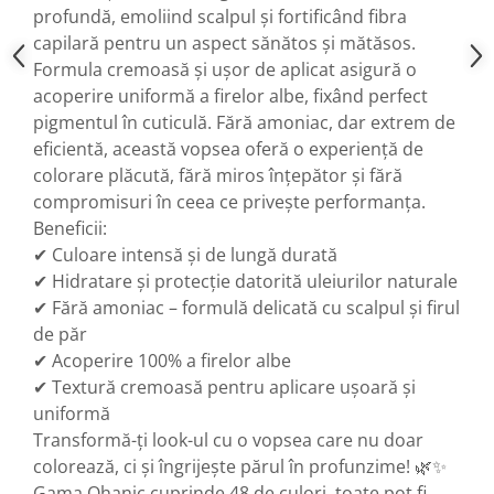
profundă, emoliind scalpul și fortificând fibra
capilară pentru un aspect sănătos și mătăsos.
Formula cremoasă și ușor de aplicat asigură o
acoperire uniformă a firelor albe, fixând perfect
pigmentul în cuticulă. Fără amoniac, dar extrem de
eficientă, această vopsea oferă o experiență de
colorare plăcută, fără miros înțepător și fără
compromisuri în ceea ce privește performanța.
Beneficii:
✔ Culoare intensă și de lungă durată
✔ Hidratare și protecție datorită uleiurilor naturale
✔ Fără amoniac – formulă delicată cu scalpul și firul
de păr
✔ Acoperire 100% a firelor albe
✔ Textură cremoasă pentru aplicare ușoară și
uniformă
Transformă-ți look-ul cu o vopsea care nu doar
colorează, ci și îngrijește părul în profunzime! 🌿✨
Gama Ohanic cuprinde 48 de culori, toate pot fi