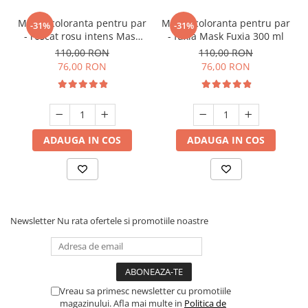
Masca coloranta pentru par
Masca coloranta pentru par
-31%
-31%
- roscat rosu intens Mask
- fuxia Mask Fuxia 300 ml
Intense Red 300 ml
110,00 RON
110,00 RON
76,00 RON
76,00 RON
ADAUGA IN COS
ADAUGA IN COS
Newsletter
Nu rata ofertele si promotiile noastre
Vreau sa primesc newsletter cu promotiile
magazinului. Afla mai multe in
Politica de