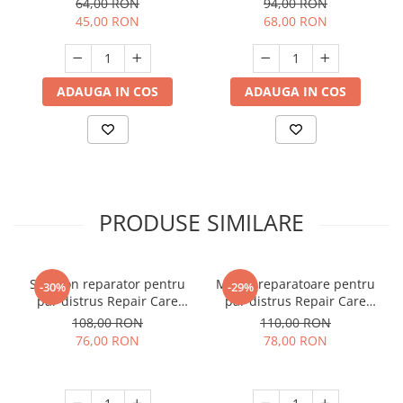
64,00 RON
94,00 RON
45,00 RON
68,00 RON
ADAUGA IN COS
ADAUGA IN COS
PRODUSE SIMILARE
Sampon reparator pentru
Masca reparatoare pentru
-30%
-29%
par distrus Repair Care
par distrus Repair Care
1000 ml
1000 ml
108,00 RON
110,00 RON
76,00 RON
78,00 RON