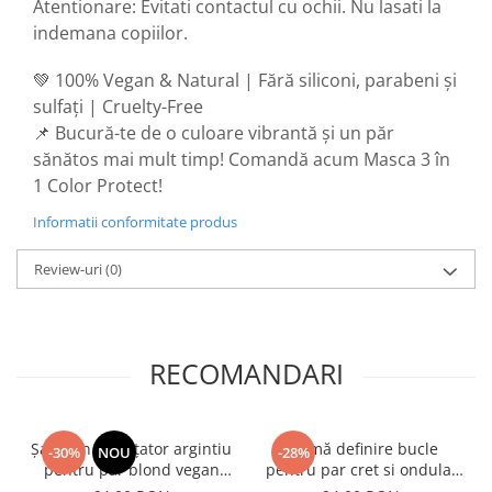
Atentionare: Evitati contactul cu ochii. Nu lasati la
indemana copiilor.
💚 100% Vegan & Natural | Fără siliconi, parabeni și
sulfați | Cruelty-Free
📌 Bucură-te de o culoare vibrantă și un păr
sănătos mai mult timp! Comandă acum Masca 3 în
1 Color Protect!
Informatii conformitate produs
Review-uri
(0)
RECOMANDARI
Șampon nuanțator argintiu
Cremă definire bucle
-30%
NOU
-28%
pentru păr blond vegan
pentru par cret si ondulat
100% natural 250 ml
Illumyno 300 ml