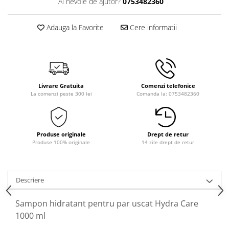
Ai nevoie de ajutor?
0753482360
Adauga la Favorite
Cere informatii
Livrare Gratuita
Comenzi telefonice
La comenzi peste 300 lei
Comanda la: 0753482360
Produse originale
Drept de retur
Produse 100% originale
14 zile drept de retur
Descriere
Sampon hidratant pentru par uscat Hydra Care
1000 ml