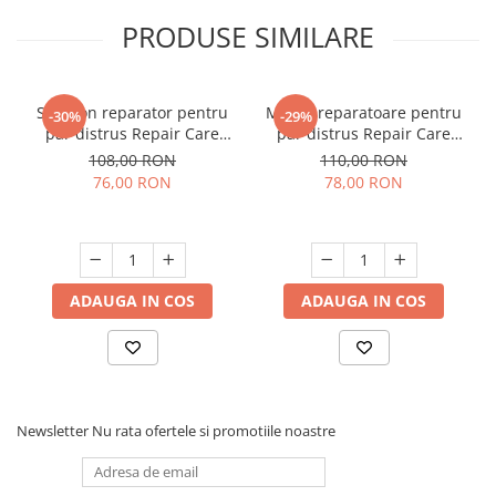
PRODUSE SIMILARE
Sampon reparator pentru
Masca reparatoare pentru
-30%
-29%
par distrus Repair Care
par distrus Repair Care
1000 ml
1000 ml
108,00 RON
110,00 RON
76,00 RON
78,00 RON
ADAUGA IN COS
ADAUGA IN COS
Newsletter
Nu rata ofertele si promotiile noastre