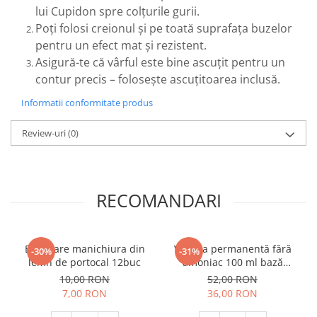
lui Cupidon spre colțurile gurii.
Poți folosi creionul și pe toată suprafața buzelor
pentru un efect mat și rezistent.
Asigură-te că vârful este bine ascuțit pentru un
contur precis – folosește ascuțitoarea inclusă.
Informatii conformitate produs
Review-uri
(0)
RECOMANDARI
Betisoare manichiura din
Vopsea permanentă fără
-30%
-31%
lemn de portocal 12buc
amoniac 100 ml bază
incoloră
10,00 RON
52,00 RON
7,00 RON
36,00 RON