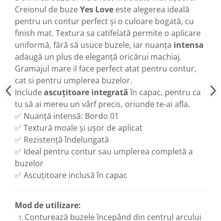
Creionul de buze
Yes Love
este alegerea ideală
pentru un contur perfect și o culoare bogată, cu
finish mat. Textura sa catifelată permite o aplicare
uniformă, fără să usuce buzele, iar nuanța
intensa
adaugă un plus de eleganță oricărui machiaj.
Gramajul mare il face perfect atat pentru contur,
cat si pentru umplerea buzelor.
Include
ascuțitoare integrată
în capac, pentru ca
tu să ai mereu un vârf precis, oriunde te-ai afla.
✅ Nuanță intensă: Bordo 01
✅ Textură moale și ușor de aplicat
✅ Rezistență îndelungată
✅ Ideal pentru contur sau umplerea completă a
buzelor
✅ Ascuțitoare inclusă în capac
Mod de utilizare:
Conturează buzele începând din centrul arcului