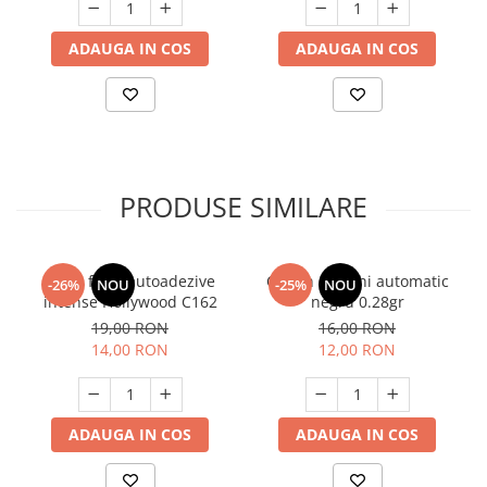
ADAUGA IN COS
ADAUGA IN COS
PRODUSE SIMILARE
Gene false autoadezive
Creion de ochi automatic
-26%
NOU
-25%
NOU
intense Hollywood C162
negru 0.28gr
19,00 RON
16,00 RON
14,00 RON
12,00 RON
ADAUGA IN COS
ADAUGA IN COS