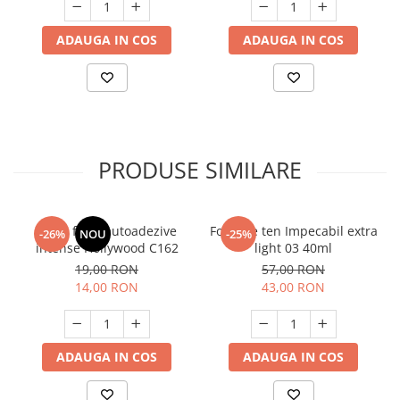
ADAUGA IN COS
ADAUGA IN COS
PRODUSE SIMILARE
Gene false autoadezive
Fond de ten Impecabil extra
-26%
NOU
-25%
intense Hollywood C162
light 03 40ml
19,00 RON
57,00 RON
14,00 RON
43,00 RON
ADAUGA IN COS
ADAUGA IN COS