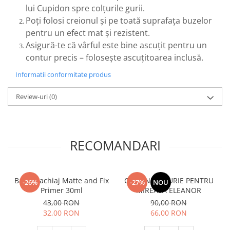
lui Cupidon spre colțurile gurii.
Poți folosi creionul și pe toată suprafața buzelor
pentru un efect mat și rezistent.
Asigură-te că vârful este bine ascuțit pentru un
contur precis – folosește ascuțitoarea inclusă.
Informatii conformitate produs
Review-uri
(0)
RECOMANDARI
Baza machiaj Matte and Fix
CORONITA AURIE PENTRU
-26%
-27%
NOU
Primer 30ml
MIREASA ELEANOR
43,00 RON
90,00 RON
32,00 RON
66,00 RON