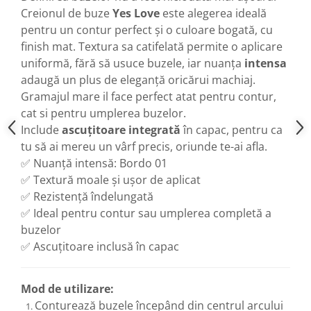
Creionul de buze
Yes Love
este alegerea ideală
pentru un contur perfect și o culoare bogată, cu
finish mat. Textura sa catifelată permite o aplicare
uniformă, fără să usuce buzele, iar nuanța
intensa
adaugă un plus de eleganță oricărui machiaj.
Gramajul mare il face perfect atat pentru contur,
cat si pentru umplerea buzelor.
Include
ascuțitoare integrată
în capac, pentru ca
tu să ai mereu un vârf precis, oriunde te-ai afla.
✅ Nuanță intensă: Bordo 01
✅ Textură moale și ușor de aplicat
✅ Rezistență îndelungată
✅ Ideal pentru contur sau umplerea completă a
buzelor
✅ Ascuțitoare inclusă în capac
Mod de utilizare:
Conturează buzele începând din centrul arcului