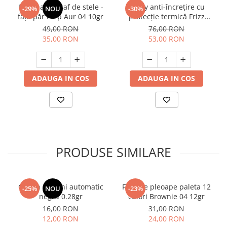
Iluminator praf de stele -
Spray anti-încrețire cu
-29%
NOU
-30%
față păr corp Aur 04 10gr
protecție termică Frizz
Blocker 150ml
49,00 RON
76,00 RON
35,00 RON
53,00 RON
ADAUGA IN COS
ADAUGA IN COS
PRODUSE SIMILARE
Creion de ochi automatic
Fard de pleoape paleta 12
-25%
NOU
-23%
negru 0.28gr
culori Brownie 04 12gr
16,00 RON
31,00 RON
12,00 RON
24,00 RON