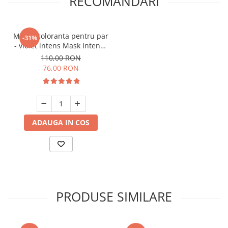
RECOMANDARI
Masca coloranta pentru par
-31%
- violet intens Mask Intense
Violet 300 ml
110,00 RON
76,00 RON
ADAUGA IN COS
PRODUSE SIMILARE