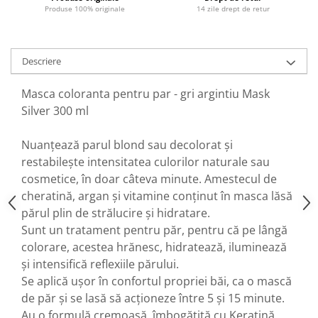
Produse 100% originale
14 zile drept de retur
Descriere
Masca coloranta pentru par - gri argintiu Mask
Silver 300 ml
Nuanțează parul blond sau decolorat și
restabilește intensitatea culorilor naturale sau
cosmetice, în doar câteva minute. Amestecul de
cheratină, argan și vitamine conținut în masca lăsă
părul plin de strălucire și hidratare.
Sunt un tratament pentru păr, pentru că pe lângă
colorare, acestea hrănesc, hidratează, iluminează
și intensifică reflexiile părului.
Se aplică ușor în confortul propriei băi, ca o mască
de păr și se lasă să acționeze între 5 și 15 minute.
Au o formulă cremoasă, îmbogățită cu Keratină,