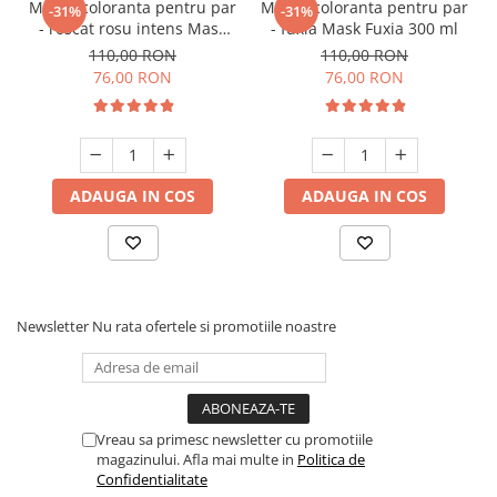
Masca coloranta pentru par
Masca coloranta pentru par
-31%
-31%
- roscat rosu intens Mask
- fuxia Mask Fuxia 300 ml
Intense Red 300 ml
110,00 RON
110,00 RON
76,00 RON
76,00 RON
ADAUGA IN COS
ADAUGA IN COS
Newsletter
Nu rata ofertele si promotiile noastre
Vreau sa primesc newsletter cu promotiile
magazinului. Afla mai multe in
Politica de
Confidentialitate