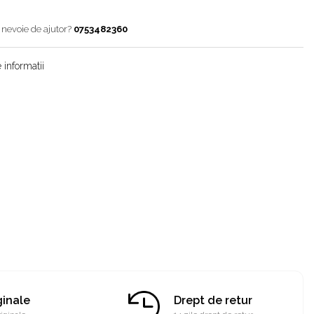
 nevoie de ajutor?
0753482360
 informatii
ginale
Drept de retur