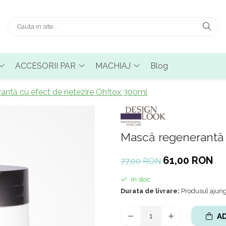
ACCESORII PAR
MACHIAJ
Blog
antă cu efect de netezire Oh!tox 300ml
Mască regenerantă 
61,00 RON
77,00 RON
In stoc
Durata de livrare:
Produsul ajunge
AD