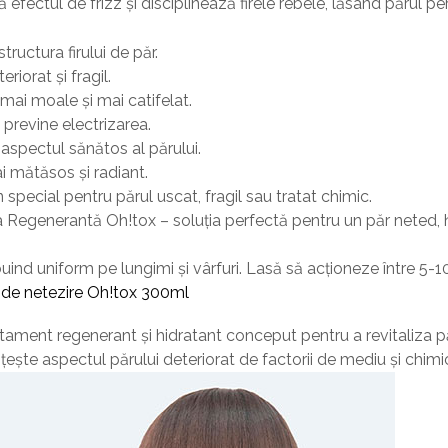
fectul de frizz și disciplinează firele rebele, lăsând părul pe
ructura firului de păr.
riorat și fragil.
mai moale și mai catifelat.
 previne electrizarea.
aspectul sănătos al părului.
ai mătăsos și radiant.
special pentru părul uscat, fragil sau tratat chimic.
 Regenerantă Oh!tox – soluția perfectă pentru un păr neted, hi
buind uniform pe lungimi și vârfuri. Lasă să acționeze între 5-
 de netezire Oh!tox 300ml
tament regenerant și hidratant conceput pentru a revitaliza păru
ște aspectul părului deteriorat de factorii de mediu și chimici,