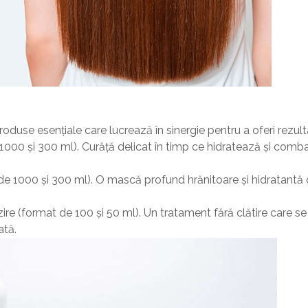
roduse esențiale care lucrează în sinergie pentru a oferi rezult
00 și 300 ml). Curăță delicat în timp ce hidratează și combate
 1000 și 300 ml). O mască profund hrănitoare și hidratantă car
ire (format de 100 și 50 ml). Un tratament fără clătire care se
ată.