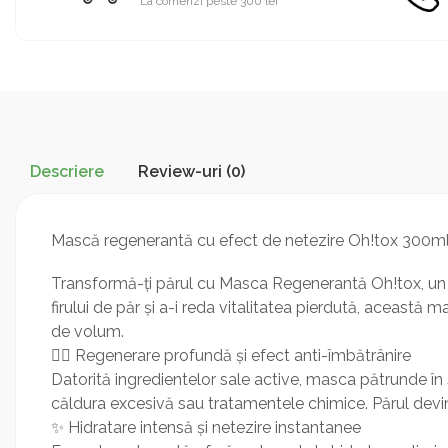
La comenzi peste 300 lei
Descriere
Review-uri
(0)
Mască regenerantă cu efect de netezire Oh!tox 300m
Transformă-ți părul cu Masca Regenerantă Oh!tox, un tr
firului de păr și a-i reda vitalitatea pierdută, această 
de volum.
💆‍♀️ Regenerare profundă și efect anti-îmbătrânire
Datorită ingredientelor sale active, masca pătrunde în 
căldura excesivă sau tratamentele chimice. Părul devine
✨ Hidratare intensă și netezire instantanee