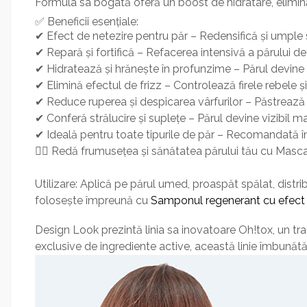
Formula sa bogată oferă un boost de hidratare, elimină e
✅ Beneficii esențiale:
✔ Efect de netezire pentru păr – Redensifică și umple st
✔ Repară și fortifică – Refacerea intensivă a părului dete
✔ Hidratează și hrănește în profunzime – Părul devine 
✔ Elimină efectul de frizz – Controlează firele rebele și
✔ Reduce ruperea și despicarea vârfurilor – Păstrează 
✔ Conferă strălucire și suplețe – Părul devine vizibil m
✔ Ideală pentru toate tipurile de păr – Recomandată în 
💆‍♀️ Redă frumusețea și sănătatea părului tău cu Masca
Utilizare: Aplică pe părul umed, proaspăt spălat, distri
folosește împreună cu
Samponul regenerant cu efect
Design Look prezintă linia sa inovatoare Oh!tox, un tra
exclusive de ingrediente active, această linie îmbunătățe