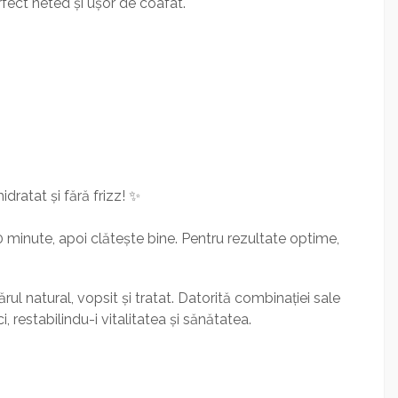
rfect neted și ușor de coafat.
dratat și fără frizz! ✨
10 minute, apoi clătește bine. Pentru rezultate optime,
l natural, vopsit și tratat. Datorită combinației sale
 restabilindu-i vitalitatea și sănătatea.