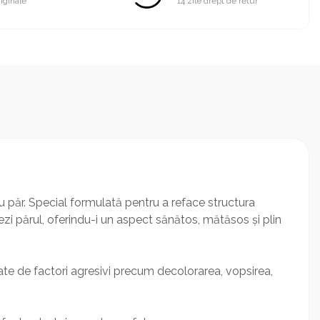
iginale
14 zile drept de retur
 păr. Special formulată pentru a reface structura
tezi părul, oferindu-i un aspect sănătos, mătăsos și plin
tate de factori agresivi precum decolorarea, vopsirea,