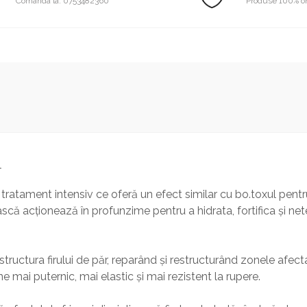
Comanda la: 0753482360
Produse 100% or
l
atament intensiv ce oferă un efect similar cu bo.toxul pentru
mască acționează în profunzime pentru a hidrata, fortifica și ne
structura firului de păr, reparând și restructurând zonele afec
 mai puternic, mai elastic și mai rezistent la rupere.