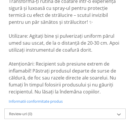
Transformă-ți rutina de coafare într-o experiență
sigură și luxoasă cu spray-ul pentru protecție
termică cu efect de strălucire – scutul invizibil
pentru un păr sănătos și strălucitor! ✨
Utilizare: Agitați bine și pulverizați uniform părul
umed sau uscat, de la o distanță de 20-30 cm. Apoi
utilizați instrumentul de coafură dorit.
Atenționări: Recipient sub presiune extrem de
inflamabil! Păstrați produsul departe de surse de
căldură, de foc sau razele directe ale soarelui. Nu
fumați în timpul folosirii produsului și nu găuriți
recipientul. Nu lăsați la îndemâna copiilor.
Informatii conformitate produs
Review-uri
(0)