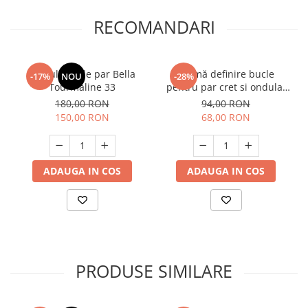
RECOMANDARI
Ondulator de par Bella
Cremă definire bucle
-17%
NOU
-28%
Tourmaline 33
pentru par cret si ondulat
Illumyno 300 ml
180,00 RON
94,00 RON
150,00 RON
68,00 RON
ADAUGA IN COS
ADAUGA IN COS
PRODUSE SIMILARE