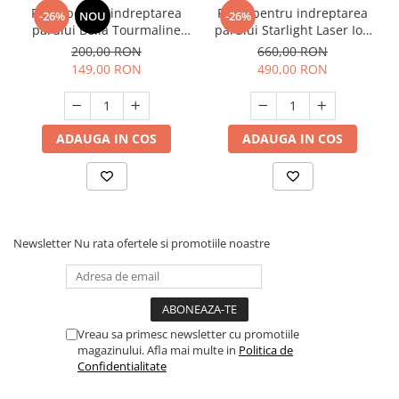
Placa pentru indreptarea
Placa pentru indreptarea
-26%
NOU
-26%
parului Bella Tourmaline
parului Starlight Laser Ion
Red Ion
Argan
200,00 RON
660,00 RON
149,00 RON
490,00 RON
ADAUGA IN COS
ADAUGA IN COS
Newsletter
Nu rata ofertele si promotiile noastre
Vreau sa primesc newsletter cu promotiile
magazinului. Afla mai multe in
Politica de
Confidentialitate