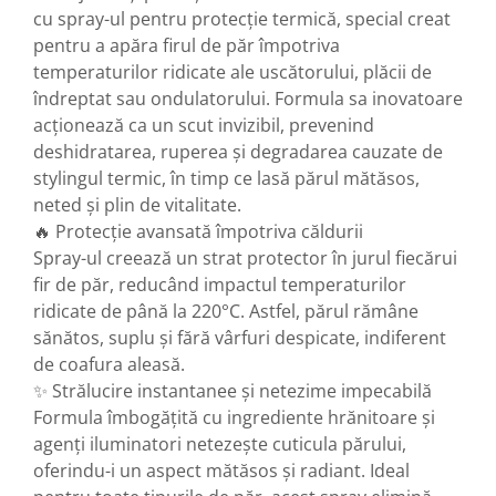
cu spray-ul pentru protecție termică, special creat
pentru a apăra firul de păr împotriva
temperaturilor ridicate ale uscătorului, plăcii de
îndreptat sau ondulatorului. Formula sa inovatoare
acționează ca un scut invizibil, prevenind
deshidratarea, ruperea și degradarea cauzate de
stylingul termic, în timp ce lasă părul mătăsos,
neted și plin de vitalitate.
🔥 Protecție avansată împotriva căldurii
Spray-ul creează un strat protector în jurul fiecărui
fir de păr, reducând impactul temperaturilor
ridicate de până la 220°C. Astfel, părul rămâne
sănătos, suplu și fără vârfuri despicate, indiferent
de coafura aleasă.
✨ Strălucire instantanee și netezime impecabilă
Formula îmbogățită cu ingrediente hrănitoare și
agenți iluminatori netezește cuticula părului,
oferindu-i un aspect mătăsos și radiant. Ideal