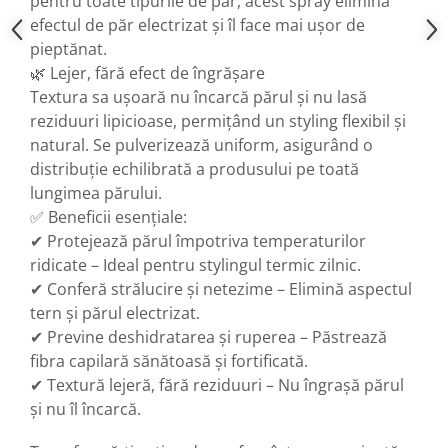
pentru toate tipurile de păr, acest spray elimină
efectul de păr electrizat și îl face mai ușor de
pieptănat.
🌿 Lejer, fără efect de îngrășare
Textura sa ușoară nu încarcă părul și nu lasă
reziduuri lipicioase, permițând un styling flexibil și
natural. Se pulverizează uniform, asigurând o
distribuție echilibrată a produsului pe toată
lungimea părului.
✅ Beneficii esențiale:
✔ Protejează părul împotriva temperaturilor
ridicate – Ideal pentru stylingul termic zilnic.
✔ Conferă strălucire și netezime – Elimină aspectul
tern și părul electrizat.
✔ Previne deshidratarea și ruperea – Păstrează
fibra capilară sănătoasă și fortificată.
✔ Textură lejeră, fără reziduuri – Nu îngrașă părul
și nu îl încarcă.