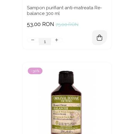
Sampon purifiant anti-matreata Re-
balance 300 ml
53,00 RON
75,00 RON
-30%