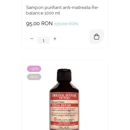
Sampon purifiant anti-matreata Re-
balance 1000 ml
95,00 RON
135,00 RON
-30%
NOU