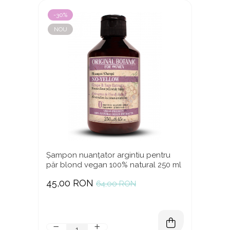
-30%
NOU
Șampon nuanțator argintiu pentru
păr blond vegan 100% natural 250 ml
45,00 RON
64,00 RON