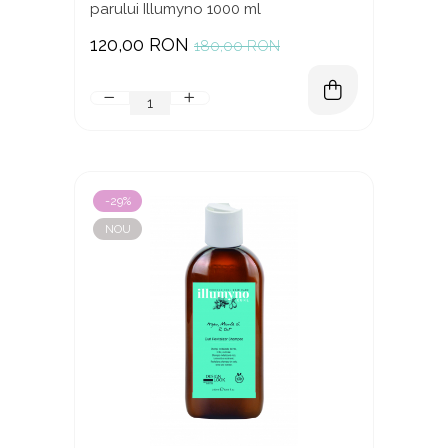
parului Illumyno 1000 ml
120,00 RON
180,00 RON
-29%
NOU