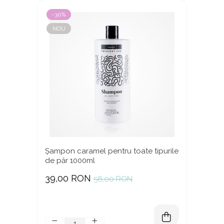
-30%
NOU
Șampon caramel pentru toate tipurile
de păr 1000ml
39,00 RON
56,00 RON