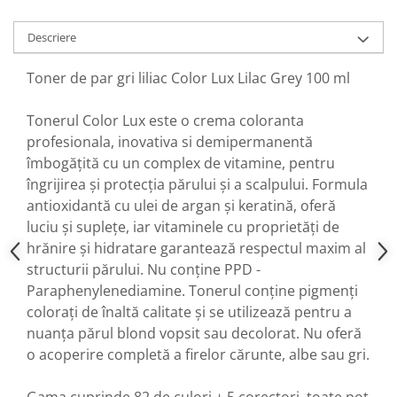
Descriere
Toner de par gri liliac Color Lux Lilac Grey 100 ml
Tonerul Color Lux este o crema coloranta
profesionala, inovativa si demipermanentă
îmbogățită cu un complex de vitamine, pentru
îngrijirea și protecția părului și a scalpului. Formula
antioxidantă cu ulei de argan și keratină, oferă
luciu și suplețe, iar vitaminele cu proprietăți de
hrănire și hidratare garantează respectul maxim al
structurii părului. Nu conține PPD -
Paraphenylenediamine. Tonerul conține pigmenți
colorați de înaltă calitate și se utilizează pentru a
nuanța părul blond vopsit sau decolorat. Nu oferă
o acoperire completă a firelor cărunte, albe sau gri.
Gama cuprinde 82 de culori + 5 corectori, toate pot