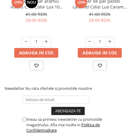
Vopsea de par aramiu
Toner de par pastel
-29%
NOU
-29%
intens C.44 Color Lux 100
caramel Color Lux Caramel
ml
100 ml
41,00 RON
41,00 RON
29,00 RON
29,00 RON
ADAUGA IN COS
ADAUGA IN COS
Newsletter
Nu rata ofertele si promotiile noastre
Vreau sa primesc newsletter cu promotiile
magazinului. Afla mai multe in
Politica de
Confidentialitate