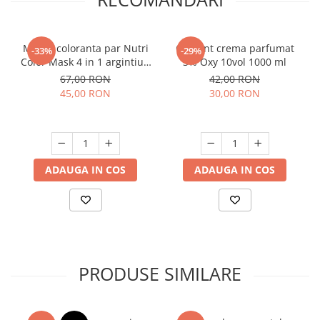
Masca coloranta par Nutri
Oxidant crema parfumat
-33%
-29%
Color Mask 4 in 1 argintiu -
3% Oxy 10vol 1000 ml
gri 120 ml
67,00 RON
42,00 RON
45,00 RON
30,00 RON
ADAUGA IN COS
ADAUGA IN COS
PRODUSE SIMILARE