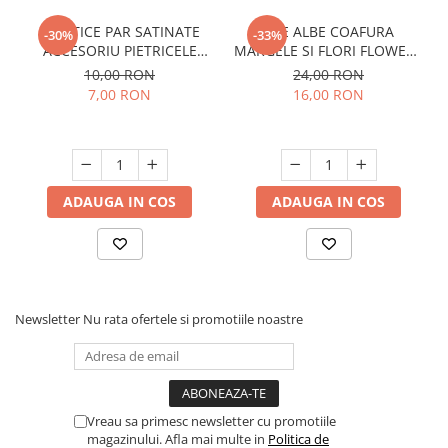
ELASTICE PAR SATINATE
ACE ALBE COAFURA
-30%
-33%
ACCESORIU PIETRICELE
MARGELE SI FLORI FLOWERY
4/SET
2/SET
10,00 RON
24,00 RON
7,00 RON
16,00 RON
ADAUGA IN COS
ADAUGA IN COS
Newsletter
Nu rata ofertele si promotiile noastre
Vreau sa primesc newsletter cu promotiile
magazinului. Afla mai multe in
Politica de