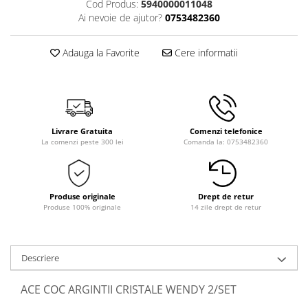
Cod Produs:
5940000011048
Ai nevoie de ajutor?
0753482360
Adauga la Favorite
Cere informatii
Livrare Gratuita
Comenzi telefonice
La comenzi peste 300 lei
Comanda la: 0753482360
Produse originale
Drept de retur
Produse 100% originale
14 zile drept de retur
Descriere
ACE COC ARGINTII CRISTALE WENDY 2/SET