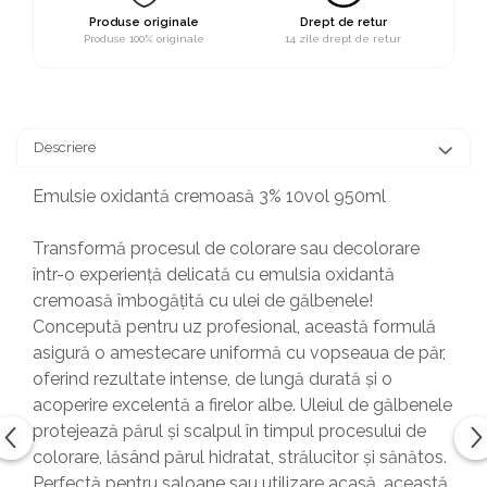
Produse originale
Drept de retur
Produse 100% originale
14 zile drept de retur
Descriere
Emulsie oxidantă cremoasă 3% 10vol 950ml
Transformă procesul de colorare sau decolorare
într-o experiență delicată cu emulsia oxidantă
cremoasă îmbogățită cu ulei de gălbenele!
Concepută pentru uz profesional, această formulă
asigură o amestecare uniformă cu vopseaua de păr,
oferind rezultate intense, de lungă durată și o
acoperire excelentă a firelor albe. Uleiul de gălbenele
protejează părul și scalpul în timpul procesului de
colorare, lăsând părul hidratat, strălucitor și sănătos.
Perfectă pentru saloane sau utilizare acasă, această