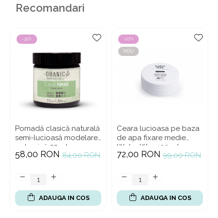
Recomandari
-31%
-27%
NOU
Pomadă clasică naturală
Ceara lucioasa pe baza
semi-lucioasă modelare
de apa fixare medie
puternică 55 ml
Water Wax 100 ml
58,00 RON
72,00 RON
84,00 RON
99,00 RON
ADAUGA IN COS
ADAUGA IN COS