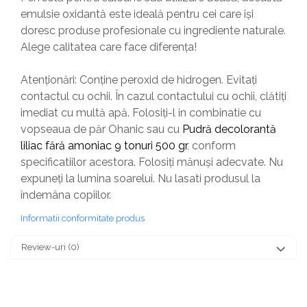
emulsie oxidantă este ideală pentru cei care își
doresc produse profesionale cu ingrediente naturale.
Alege calitatea care face diferența!
Atenționări: Conține peroxid de hidrogen. Evitați
contactul cu ochii. În cazul contactului cu ochii, clătiți
imediat cu multă apă. Folosiți-l in combinatie cu
vopseaua de păr Ohanic sau cu
Pudră decolorantă
liliac fără amoniac 9 tonuri 500 gr
, conform
specificatiilor acestora. Folosiți mănuși adecvate. Nu
expuneți la lumina soarelui. Nu lasati produsul la
îndemâna copiilor.
Informatii conformitate produs
Review-uri
(0)