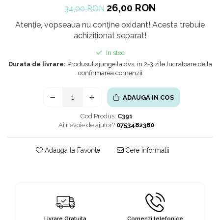
26,00 RON
34,00 RON
Atenție, vopseaua nu conține oxidant! Acesta trebuie
achiziționat separat!
In stoc
Durata de livrare:
Produsul ajunge la dvs. in 2-3 zile lucratoare de la
confirmarea comenzii
ADAUGA IN COS
Cod Produs:
C391
Ai nevoie de ajutor?
0753482360
Adauga la Favorite
Cere informatii
Livrare Gratuita
Comenzi telefonice