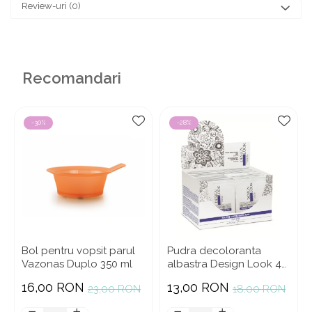
Review-uri
(0)
Recomandari
-30%
-28%
Bol pentru vopsit parul
Pudra decoloranta
Vazonas Duplo 350 ml
albastra Design Look 40
gr
16,00 RON
13,00 RON
23,00 RON
18,00 RON