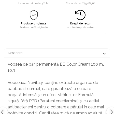
La comenzi peste 300 lei
Comanda la: 0753482360
Produse originale
Drept de retur
Produse 100% originale
14 zile drept de retur
Descriere
Vopsea de păr permanentă BB Color Cream 100 ml
10.3
Vopseaua Nevitaly, conține extracte organice de
baobab si curmal, care garantează o culoare
bogată, intensă și un efect strălucitor. Formulă
sigură, fără PPD (Parafenilenediamine) și cu activi
antibacterieni pentru o colorare a părului în cele mai
potrivite condiții. Cantitatea mică de amoniac ajută