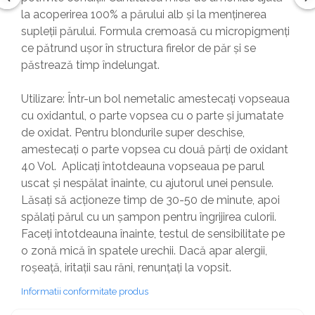
la acoperirea 100% a părului alb și la menținerea
supleții părului. Formula cremoasă cu micropigmenți
ce pătrund ușor în structura firelor de păr și se
păstrează timp îndelungat.
Utilizare: Într-un bol nemetalic amestecați vopseaua
cu oxidantul, o parte vopsea cu o parte și jumatate
de oxidat. Pentru blondurile super deschise,
amestecați o parte vopsea cu două părți de oxidant
40 Vol. Aplicați întotdeauna vopseaua pe parul
uscat și nespălat înainte, cu ajutorul unei pensule.
Lăsați să acționeze timp de 30-50 de minute, apoi
spălați părul cu un șampon pentru îngrijirea culorii.
Faceți întotdeauna înainte, testul de sensibilitate pe
o zonă mică în spatele urechii. Dacă apar alergii,
roșeață, iritații sau răni, renunțați la vopsit.
Informatii conformitate produs