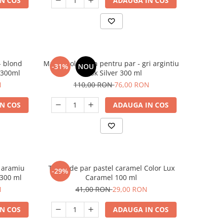
N COS
ADAUGA IN COS
- blond
Masca coloranta pentru par - gri argintiu
-31%
NOU
 300ml
Mask Silver 300 ml
N
110,00 RON
76,00 RON
N COS
ADAUGA IN COS
- aramiu
Toner de par pastel caramel Color Lux
-29%
 300 ml
Caramel 100 ml
N
41,00 RON
29,00 RON
N COS
ADAUGA IN COS