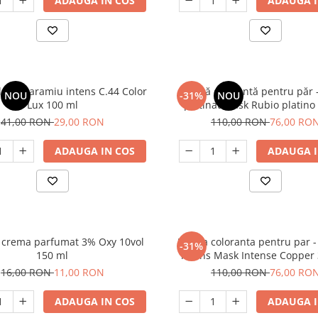
ADAUGA IN COS
ADAUGA I
e par aramiu intens C.44 Color
Mască colorantă pentru păr 
NOU
-31%
NOU
Lux 100 ml
platinat Mask Rubio platino
41,00 RON
29,00 RON
110,00 RON
76,00 RO
ADAUGA IN COS
ADAUGA I
 crema parfumat 3% Oxy 10vol
Masca coloranta pentru par 
-31%
150 ml
intens Mask Intense Copper
16,00 RON
11,00 RON
110,00 RON
76,00 RO
ADAUGA IN COS
ADAUGA I