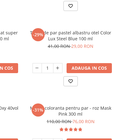
nat super
Toner de par pastel albastru otel Color
-29%
00 ml
Lux Steel Blue 100 ml
41,00 RON
29,00 RON
N COS
ADAUGA IN COS
xy 40vol
Masca coloranta pentru par - roz Mask
-31%
Pink 300 ml
110,00 RON
76,00 RON