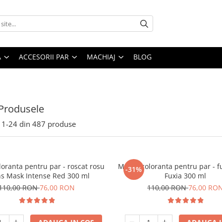
A
ACCESORII PAR
MACHIAJ
BLOG
Produsele
1-
24
din
487
produse
oranta pentru par - roscat rosu
Masca coloranta pentru par - f
-31%
ns Mask Intense Red 300 ml
Fuxia 300 ml
110,00 RON
76,00 RON
110,00 RON
76,00 RO