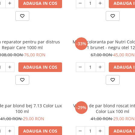
ADAUGA IN COS
ADAUGA I
reparator pentru par distrus
Masca coloranta par Nutri Col
-33%
Repair Care 1000 ml
in 1 brunet - negru otel 1
108,00 RON
76,00 RON
67,00 RON
45,00 RON
ADAUGA IN COS
ADAUGA I
e par blond bej 7.13 Color Lux
Vopsea de par blond roscat in
-29%
100 ml
Color Lux 100 ml
41,00 RON
29,00 RON
41,00 RON
29,00 RON
ADAUGA IN COS
ADAUGA I