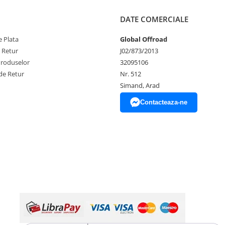
DATE COMERCIALE
 Plata
Global Offroad
e Retur
J02/873/2013
Produselor
32095106
de Retur
Nr. 512
Simand, Arad
Contacteaza-ne