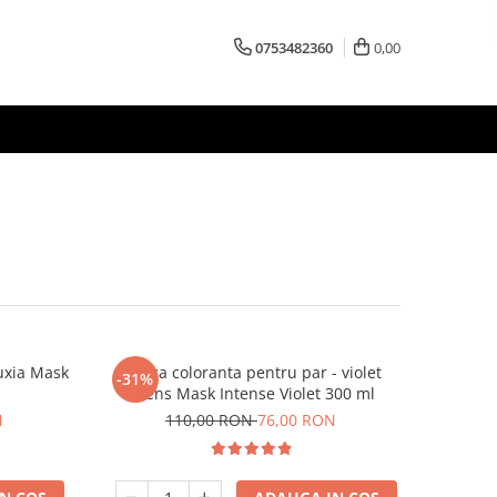
0753482360
0,00
uxia Mask
Masca coloranta pentru par - violet
-31%
intens Mask Intense Violet 300 ml
N
110,00 RON
76,00 RON