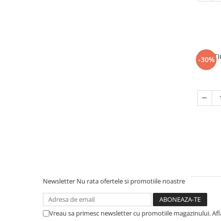
ELAST
-30%
Newsletter
Nu rata ofertele si promotiile noastre
Vreau sa primesc newsletter cu promotiile magazinului. Af