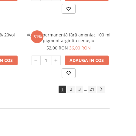
% 20vol
Vopsea permanentă fără amoniac 100 ml
-31%
pigment argintiu cenușiu
52,00 RON
36,00 RON
N COS
ADAUGA IN COS
1
2
3
21
...