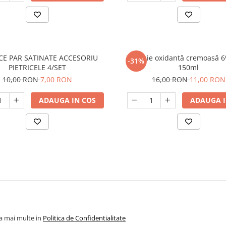
ICE PAR SATINATE ACCESORIU
Emulsie oxidantă cremoasă 6
-31%
PIETRICELE 4/SET
150ml
10,00 RON
7,00 RON
16,00 RON
11,00 RON
ADAUGA IN COS
ADAUGA I
la mai multe in
Politica de Confidentialitate