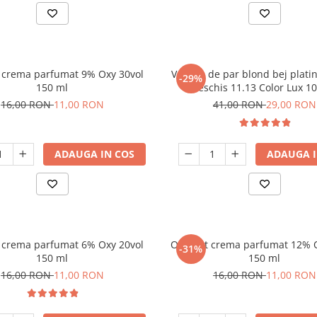
 crema parfumat 9% Oxy 30vol
Vopsea de par blond bej plati
-29%
150 ml
deschis 11.13 Color Lux 1
16,00 RON
11,00 RON
41,00 RON
29,00 RON
ADAUGA IN COS
ADAUGA I
 crema parfumat 6% Oxy 20vol
Oxidant crema parfumat 12% O
-31%
150 ml
150 ml
16,00 RON
11,00 RON
16,00 RON
11,00 RON