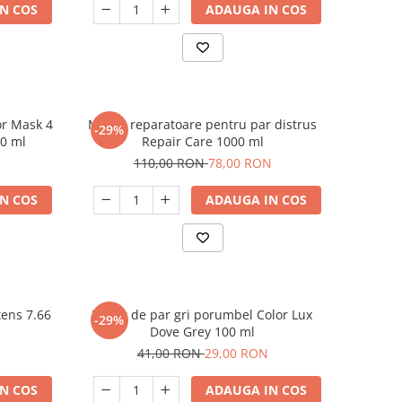
N COS
ADAUGA IN COS
or Mask 4
Masca reparatoare pentru par distrus
-29%
20 ml
Repair Care 1000 ml
110,00 RON
78,00 RON
N COS
ADAUGA IN COS
tens 7.66
Toner de par gri porumbel Color Lux
-29%
Dove Grey 100 ml
41,00 RON
29,00 RON
N COS
ADAUGA IN COS