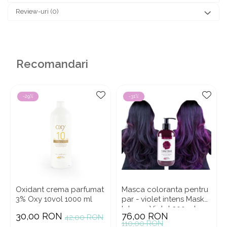
Review-uri
(0)
Recomandari
-29%
-31%
Oxidant crema parfumat
Masca coloranta pentru
3% Oxy 10vol 1000 ml
par - violet intens Mask
Intense Violet 300 ml
30,00 RON
76,00 RON
42,00 RON
110,00 RON