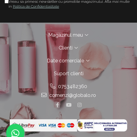
Vreau sa primesc newsletter cu promotiile magazinului. Afla mai multe
in
Politica de Confidentialitate
Magazinul meu
Clienti
Date comerciale
Suport clienti
0753482360
comenzi@globalo.ro