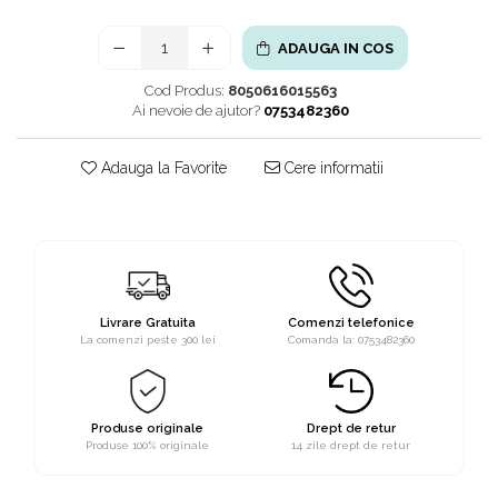
ADAUGA IN COS
Cod Produs:
8050616015563
Ai nevoie de ajutor?
0753482360
Adauga la Favorite
Cere informatii
Livrare Gratuita
Comenzi telefonice
La comenzi peste 300 lei
Comanda la: 0753482360
Produse originale
Drept de retur
Produse 100% originale
14 zile drept de retur