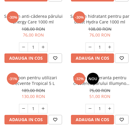
Sampon anti-căderea părului
Sampon hidratant pentru par
-30%
-30%
Energy Care 1000 ml
uscat Hydra Care 1000 ml
108,00 RON
108,00 RON
76,00 RON
76,00 RON
ADAUGA IN COS
ADAUGA IN COS
Sampon pentru utilizari
Masca regeneranta pentru
-31%
-32%
NOU
frecvente Tropical 5 L
cresterea parului Illumyno
250 ml
189,00 RON
75,00 RON
130,00 RON
51,00 RON
ADAUGA IN COS
ADAUGA IN COS