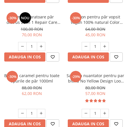
Cremă reparatoare păr
Șampon pentru păr vopsit
-30%
NOU
-30%
distrus 20 în 1 Repair Care
vegan 100% natural Color
300ml
Protect 250 ml
100,00 RON
64,00 RON
70,00 RON
45,00 RON
ADAUGA IN COS
ADAUGA IN COS
Balsam caramel pentru toate
Sampon nuantator pentru par
-30%
-29%
tipurile de păr 1000ml
blond No Yellow Design Look
300 ml
88,00 RON
80,00 RON
62,00 RON
57,00 RON
ADAUGA IN COS
ADAUGA IN COS