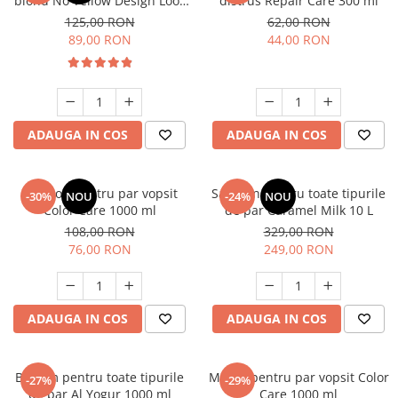
blond No Yellow Design Look
distrus Repair Care 300 ml
1000 ml
125,00 RON
62,00 RON
89,00 RON
44,00 RON
ADAUGA IN COS
ADAUGA IN COS
Sampon pentru par vopsit
Sampon pentru toate tipurile
-30%
NOU
-24%
NOU
Color Care 1000 ml
de par Caramel Milk 10 L
108,00 RON
329,00 RON
76,00 RON
249,00 RON
ADAUGA IN COS
ADAUGA IN COS
Balsam pentru toate tipurile
Masca pentru par vopsit Color
-27%
-29%
de par Al Yogur 1000 ml
Care 1000 ml