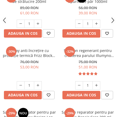
de strălucire 200ml
tipurile de păr 1000ml
89,00 RON
56,00 RON
61,00 RON
39,00 RON
ADAUGA IN COS
ADAUGA IN COS
Spray anti-încrețire cu
Sampon regenerant pentru
-30%
-32%
protecție termică Frizz Blocker
cresterea parului Illumyno
150ml
250 ml
76,00 RON
75,00 RON
53,00 RON
51,00 RON
ADAUGA IN COS
ADAUGA IN COS
Sampon nuantator pentru par
Sampon reparator pentru par
-29%
NOU
-29%