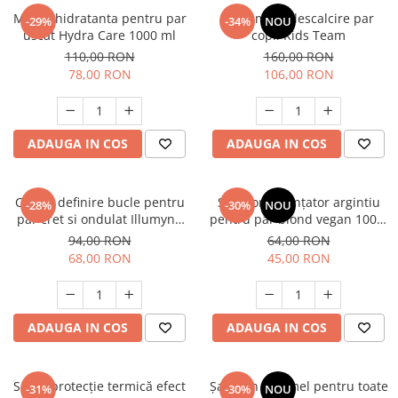
Masca hidratanta pentru par
Tratament descalcire par
-29%
-34%
NOU
uscat Hydra Care 1000 ml
copii Kids Team
110,00 RON
160,00 RON
78,00 RON
106,00 RON
ADAUGA IN COS
ADAUGA IN COS
Cremă definire bucle pentru
Șampon nuanțator argintiu
-28%
-30%
NOU
par cret si ondulat Illumyno
pentru păr blond vegan 100%
300 ml
natural 250 ml
94,00 RON
64,00 RON
68,00 RON
45,00 RON
ADAUGA IN COS
ADAUGA IN COS
Spray protecție termică efect
Șampon caramel pentru toate
-31%
-30%
NOU