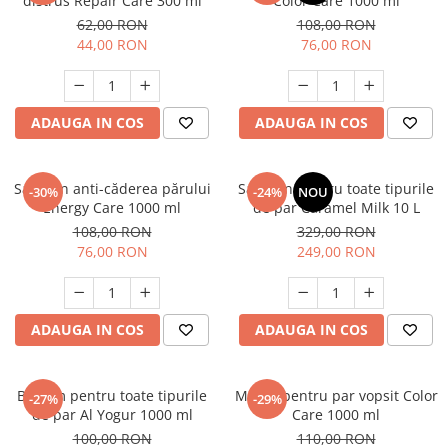
distrus Repair Care 300 ml
Color Care 1000 ml
62,00 RON
108,00 RON
44,00 RON
76,00 RON
ADAUGA IN COS
ADAUGA IN COS
Sampon anti-căderea părului
Sampon pentru toate tipurile
-30%
-24%
NOU
Energy Care 1000 ml
de par Caramel Milk 10 L
108,00 RON
329,00 RON
76,00 RON
249,00 RON
ADAUGA IN COS
ADAUGA IN COS
Balsam pentru toate tipurile
Masca pentru par vopsit Color
-27%
-29%
de par Al Yogur 1000 ml
Care 1000 ml
100,00 RON
110,00 RON