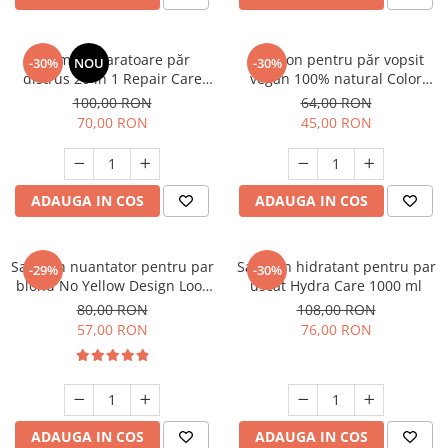
Cremă reparatoare păr
Șampon pentru păr vopsit
-30%
NOU
-30%
distrus 20 în 1 Repair Care
vegan 100% natural Color
300ml
Protect 250 ml
100,00 RON
64,00 RON
70,00 RON
45,00 RON
ADAUGA IN COS
ADAUGA IN COS
Sampon nuantator pentru par
Sampon hidratant pentru par
-29%
-30%
blond No Yellow Design Look
uscat Hydra Care 1000 ml
300 ml
80,00 RON
108,00 RON
57,00 RON
76,00 RON
ADAUGA IN COS
ADAUGA IN COS