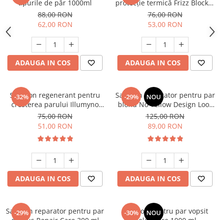
tipurile de păr 1000ml
protecție termică Frizz Blocker
150ml
88,00 RON
76,00 RON
62,00 RON
53,00 RON
ADAUGA IN COS
ADAUGA IN COS
Sampon regenerant pentru
Sampon nuantator pentru par
-32%
-29%
NOU
cresterea parului Illumyno
blond No Yellow Design Look
250 ml
1000 ml
75,00 RON
125,00 RON
51,00 RON
89,00 RON
ADAUGA IN COS
ADAUGA IN COS
Sampon reparator pentru par
Sampon pentru par vopsit
-29%
-30%
NOU