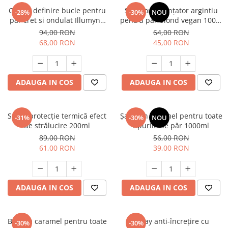
Cremă definire bucle pentru
Șampon nuanțator argintiu
-28%
-30%
NOU
par cret si ondulat Illumyno
pentru păr blond vegan 100%
300 ml
natural 250 ml
94,00 RON
64,00 RON
68,00 RON
45,00 RON
ADAUGA IN COS
ADAUGA IN COS
Spray protecție termică efect
Șampon caramel pentru toate
-31%
-30%
NOU
de strălucire 200ml
tipurile de păr 1000ml
89,00 RON
56,00 RON
61,00 RON
39,00 RON
ADAUGA IN COS
ADAUGA IN COS
Balsam caramel pentru toate
Spray anti-încrețire cu
-30%
-30%