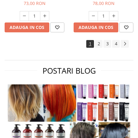
73,00 RON
78,00 RON
ADAUGA IN COS
ADAUGA IN COS
1
2
3
4
POSTARI BLOG