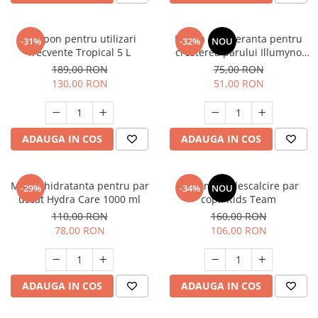
Sampon pentru utilizari
Masca regeneranta pentru
-31%
-32%
NOU
frecvente Tropical 5 L
cresterea parului Illumyno
250 ml
189,00 RON
75,00 RON
130,00 RON
51,00 RON
ADAUGA IN COS
ADAUGA IN COS
Masca hidratanta pentru par
Tratament descalcire par
-29%
-34%
NOU
uscat Hydra Care 1000 ml
copii Kids Team
110,00 RON
160,00 RON
78,00 RON
106,00 RON
ADAUGA IN COS
ADAUGA IN COS