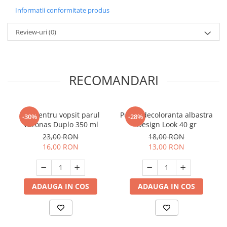
Informatii conformitate produs
Review-uri
(0)
RECOMANDARI
Bol pentru vopsit parul
Pudra decoloranta albastra
-30%
-28%
Vazonas Duplo 350 ml
Design Look 40 gr
23,00 RON
18,00 RON
16,00 RON
13,00 RON
ADAUGA IN COS
ADAUGA IN COS