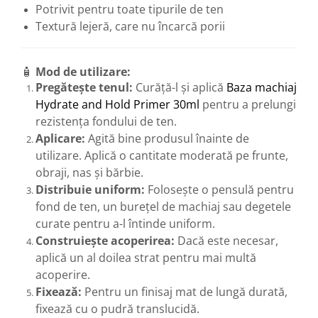
Potrivit pentru toate tipurile de ten
Textură lejeră, care nu încarcă porii
🧴
Mod de utilizare:
Pregătește tenul:
Curăță-l și aplică
Baza machiaj
Hydrate and Hold Primer 30ml
pentru a prelungi
rezistența fondului de ten.
Aplicare:
Agită bine produsul înainte de
utilizare. Aplică o cantitate moderată pe frunte,
obraji, nas și bărbie.
Distribuie uniform:
Folosește o pensulă pentru
fond de ten, un burețel de machiaj sau degetele
curate pentru a-l întinde uniform.
Construiește acoperirea:
Dacă este necesar,
aplică un al doilea strat pentru mai multă
acoperire.
Fixează:
Pentru un finisaj mat de lungă durată,
fixează cu o pudră translucidă.