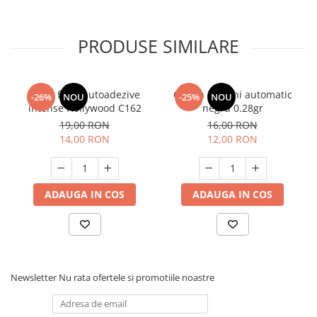
PRODUSE SIMILARE
Gene false autoadezive
Creion de ochi automatic
-26%
NOU
-25%
NOU
intense Hollywood C162
negru 0.28gr
19,00 RON
16,00 RON
14,00 RON
12,00 RON
ADAUGA IN COS
ADAUGA IN COS
Newsletter
Nu rata ofertele si promotiile noastre