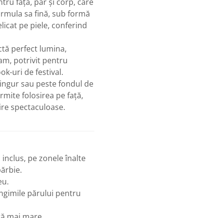
tru față, păr și corp, care
Formula sa fină, sub formă
licat pe piele, conferind
ectă perfect lumina,
am, potrivit pentru
k-uri de festival.
 singur sau peste fondul de
rmite folosirea pe față,
ire spectaculoase.
 inclus, pe zonele înalte
bărbie.
eu.
ungimile părului pentru
ță mai mare.