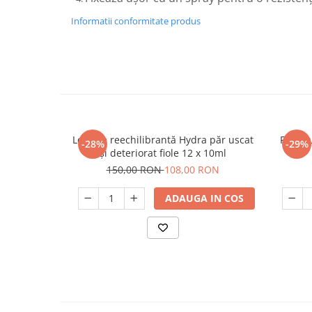
Informatii conformitate produs
Loțiune reechilibrantă Hydra păr uscat
Forfec
-28%
-29%
și deteriorat fiole 12 x 10ml
150,00 RON
108,00 RON
ADAUGA IN COS