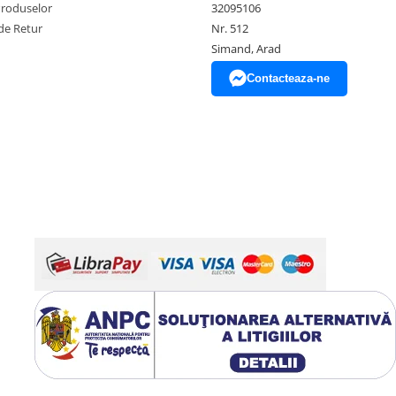
Produselor
32095106
de Retur
Nr. 512
Simand, Arad
Contacteaza-ne