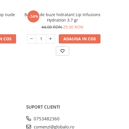
ump nude
Balsam de buze hidratant Lip Infusions
Balsam de
-34%
-34%
Hydration 3.7 gr
44,00 RON
29,00 RON
4
N COS
ADAUGA IN COS
SUPORT CLIENTI
0753482360
comenzi@globalo.ro