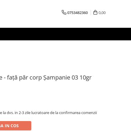
0753482360
0,00
le - față păr corp Șampanie 03 10gr
la dvs. in 2-3 zile lucratoare de la confirmarea comenzii
A IN COS