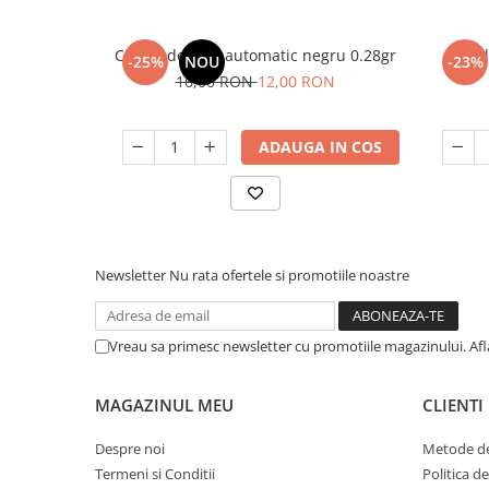
Creion de ochi automatic negru 0.28gr
Fard
-25%
NOU
-23%
16,00 RON
12,00 RON
ADAUGA IN COS
Newsletter
Nu rata ofertele si promotiile noastre
Vreau sa primesc newsletter cu promotiile magazinului. Af
MAGAZINUL MEU
CLIENTI
Despre noi
Metode de
Termeni si Conditii
Politica d