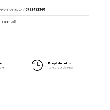
nevoie de ajutor?
0753482360
informatii
le
Drept de retur
ale
14 zile drept de retur