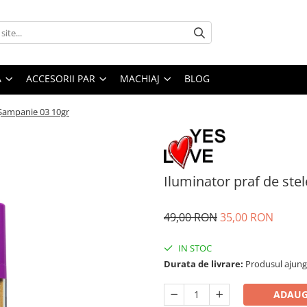
A
ACCESORII PAR
MACHIAJ
BLOG
p Șampanie 03 10gr
Iluminator praf de ste
49,00 RON
35,00 RON
IN STOC
Durata de livrare:
Produsul ajunge 
ADAUG