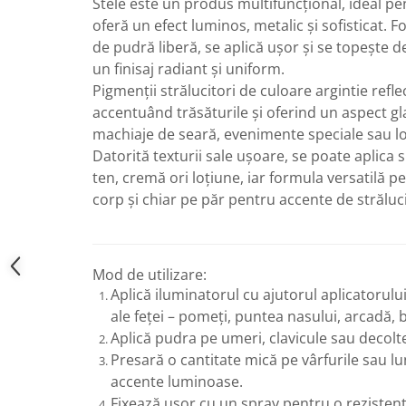
Stele este un produs multifuncțional, ideal pen
oferă un efect luminos, metalic și sofisticat. 
de pudră liberă, se aplică ușor și se topește de
un finisaj radiant și uniform.
Pigmenții strălucitori de culoare argintie refl
accentuând trăsăturile și oferind un aspect gl
machiaje de seară, evenimente speciale sau loo
Datorită texturii sale ușoare, se poate aplica
ten, cremă ori loțiune, iar formula versatilă pe
corp și chiar pe păr pentru accente de străluc
Mod de utilizare:
Aplică iluminatorul cu ajutorul aplicatorului
ale feței – pomeți, puntea nasului, arcadă, 
Aplică pudra pe umeri, clavicule sau decolt
Presară o cantitate mică pe vârfurile sau l
accente luminoase.
Fixează ușor cu un spray pentru o rezisten