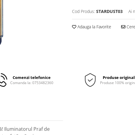
Cod Produs:
STARDUST03
Ai 
Adauga la Favorite
Cere 
Comenzi telefonice
Produse origina
Comanda la: 0753482360
Produse 100% origin
lă! Iluminatorul Praf de