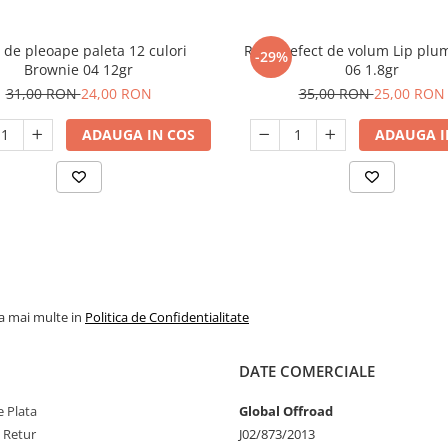
 de pleoape paleta 12 culori
Ruj cu efect de volum Lip pl
-29%
Brownie 04 12gr
06 1.8gr
31,00 RON
24,00 RON
35,00 RON
25,00 RON
ADAUGA IN COS
ADAUGA I
la mai multe in
Politica de Confidentialitate
DATE COMERCIALE
 Plata
Global Offroad
e Retur
J02/873/2013