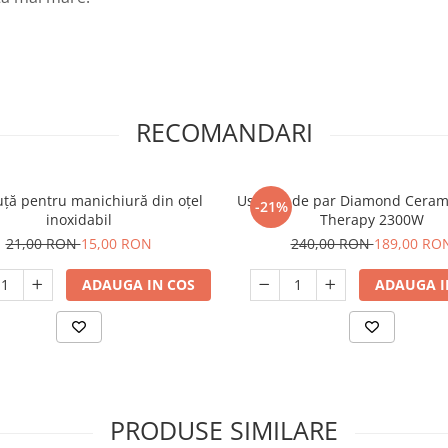
RECOMANDARI
uță pentru manichiură din oțel
Uscator de par Diamond Ceram
-21%
inoxidabil
Therapy 2300W
21,00 RON
15,00 RON
240,00 RON
189,00 RO
ADAUGA IN COS
ADAUGA I
PRODUSE SIMILARE