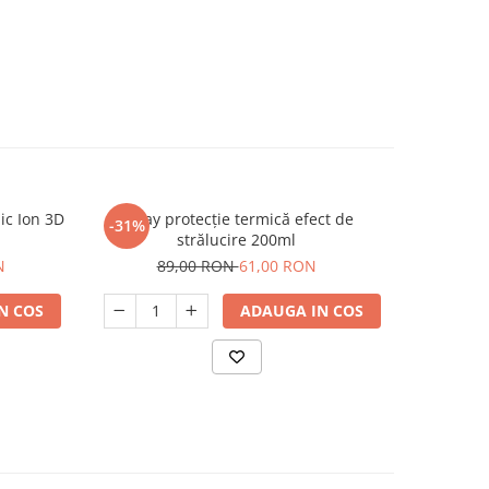
ic Ion 3D
Spray protecție termică efect de
Gel de du
-31%
-30%
strălucire 200ml
strug
N
89,00 RON
61,00 RON
9
N COS
ADAUGA IN COS