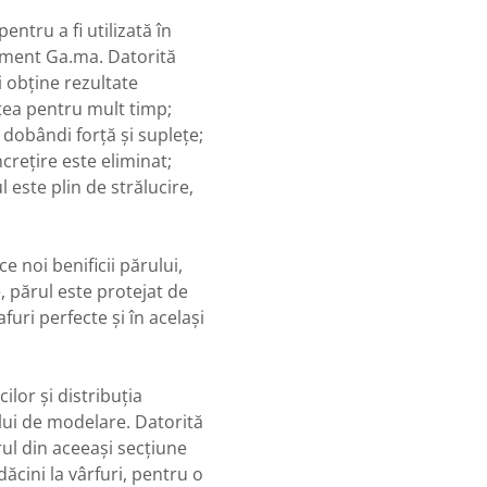
ntru a fi utilizată în
atment Ga.ma. Datorită
 obține rezultate
țea pentru mult timp;
a dobândi forță și suplețe;
ncrețire este eliminat;
 este plin de strălucire,
 noi benificii părului,
, părul este protejat de
furi perfecte și în același
ilor și distribuția
ului de modelare. Datorită
arul din aceeași secțiune
ăcini la vârfuri, pentru o