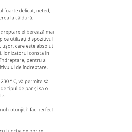
l foarte delicat, neted,
rea la căldură.
îndreptare eliberează mai
 ce utilizați dispozitivul
t ușor, care este absolut
i. Ionizatorul consta în
e îndreptare, pentru a
itivului de îndreptare.
 230 ° C, vă permite să
de tipul de păr și să o
CD.
ul rotunjit îl fac perfect
cu funcția de oprire