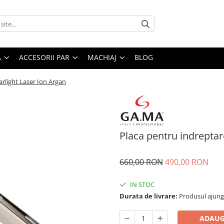
A
ACCESORII PAR
MACHIAJ
BLOG
arlight Laser Ion Argan
Placa pentru indreptar
660,00 RON
490,00 RON
IN STOC
Durata de livrare:
Produsul ajunge 
ADAUG