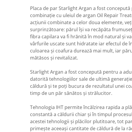
Placa de par Starlight Argan a fost concepută pe
combinație cu uleiul de argan Oil Repair Tre
acțiunii combinate a celor doua elemente, veți
surprinzătoare: părul își va recăpăta frumuse
fibra capilara va fi hrănită în mod natural și v
vârfurile uscate sunt hidratate iar efectul de î
culoarea și coafura durează mai mult, iar părul
mătăsos și revitalizat.
Starlight Argan a fost concepută pentru a aduce
datorită tehnologiilor sale de ultimă generație
căldură și te poți bucura de rezultatul unei coa
timp de un păr sănătos și strălucitor.
Tehnologia IHT permite încălzirea rapida a plăc
constantă a căldurii chiar și în timpul proces
acestei tehnologii și plăcilor plutitoare, tot p
primește aceeași cantitate de căldură de la răd