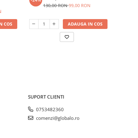
130,00 RON
99,00 RON
32
N
N COS
ADAUGA IN COS
SUPORT CLIENTI
0753482360
comenzi@globalo.ro