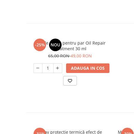
Ulei de argan pentru par Oil Repair
-25%
NOU
Treatment 30 ml
65,00 RON
49,00 RON
ADAUGA IN COS
Spray protecție termică efect de
Masina 
-31%
-30%