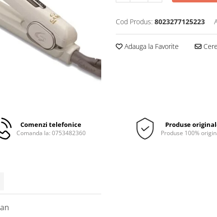
Cod Produs:
8023277125223
Adauga la Favorite
Cere 
Comenzi telefonice
Produse origina
Comanda la: 0753482360
Produse 100% origin
gan