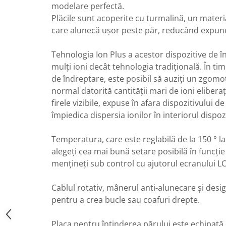
modelare perfectă.
Plăcile sunt acoperite cu turmalină, un materia
care alunecă ușor peste păr, reducând expune
Tehnologia Ion Plus a acestor dispozitive de 
mulți ioni decât tehnologia tradițională. În timp
de îndreptare, este posibil să auziți un zgomo
normal datorită cantității mari de ioni eliberaț
firele vizibile, expuse în afara dispozitivului d
împiedica dispersia ionilor în interiorul dispoz
Temperatura, care este reglabilă de la 150 ° la
alegeți cea mai bună setare posibilă în funcție 
mențineți sub control cu ajutorul ​​ecranului L
Cablul rotativ, mânerul anti-alunecare și design
pentru a crea bucle sau coafuri drepte.
Placa pentru întinderea părului este echipată 