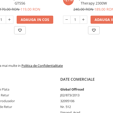
GT556
Therapy 2300W
170,00 RON
119,00 RON
240,00 RON
189,00 RO
ADAUGA IN COS
ADAUGA I
la mai multe in
Politica de Confidentialitate
DATE COMERCIALE
 Plata
Global Offroad
e Retur
J02/873/2013
Produselor
32095106
de Retur
Nr. 512
Simand, Arad