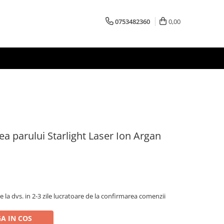
0753482360
0,00
ea parului Starlight Laser Ion Argan
la dvs. in 2-3 zile lucratoare de la confirmarea comenzii
A IN COS