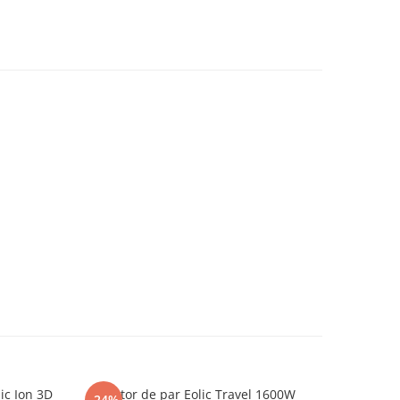
ic Ion 3D
Uscator de par Eolic Travel 1600W
Uscator
-24%
-11%