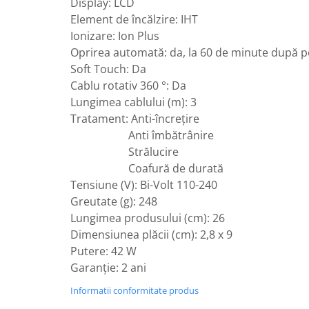
Display: LCD
Element de încălzire: IHT
Ionizare: Ion Plus
Oprirea automată: da, la 60 de minute după p
Soft Touch: Da
Cablu rotativ 360 °: Da
Lungimea cablului (m): 3
Tratament: Anti-încrețire
Anti îmbătrânire
Strălucire
Coafură de durată
Tensiune (V): Bi-Volt 110-240
Greutate (g): 248
Lungimea produsului (cm): 26
Dimensiunea plăcii (cm): 2,8 x 9
Putere: 42 W
Garanție: 2 ani
Informatii conformitate produs