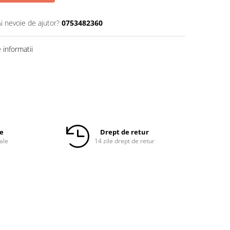
Ai nevoie de ajutor?
0753482360
informatii
le
Drept de retur
ale
14 zile drept de retur