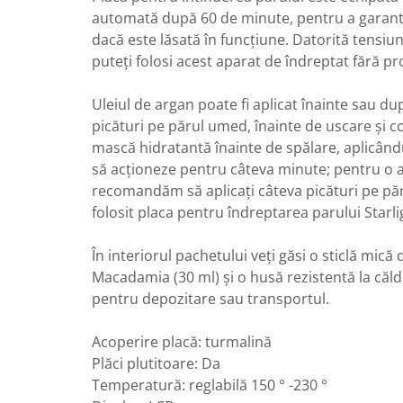
automată după 60 de minute, pentru a garant
dacă este lăsată în funcțiune. Datorită tensiun
puteți folosi acest aparat de îndreptat fără p
Uleiul de argan poate fi aplicat înainte sau du
picături pe părul umed, înainte de uscare și coa
mască hidratantă înainte de spălare, aplicându
să acționeze pentru câteva minute; pentru o ac
recomandăm să aplicați câteva picături pe păr
folosit placa pentru îndreptarea parului Starl
În interiorul pachetului veți găsi o sticlă mică 
Macadamia (30 ml) și o husă rezistentă la căld
pentru depozitare sau transportul.
Acoperire placă: turmalină
Plăci plutitoare: Da
Temperatură: reglabilă 150 ° -230 °