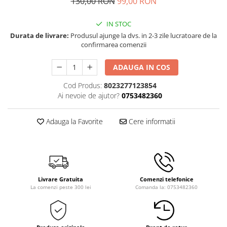
130,00 RON
99,00 RON
IN STOC
Durata de livrare:
Produsul ajunge la dvs. in 2-3 zile lucratoare de la
confirmarea comenzii
ADAUGA IN COS
Cod Produs:
8023277123854
Ai nevoie de ajutor?
0753482360
Adauga la Favorite
Cere informatii
Livrare Gratuita
Comenzi telefonice
La comenzi peste 300 lei
Comanda la: 0753482360