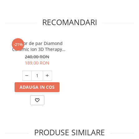
RECOMANDARI
Uscator de par Diamond
-21%
Ceramic Ion 3D Therapy
2300W
240,00 RON
189,00 RON
ADAUGA IN COS
PRODUSE SIMILARE