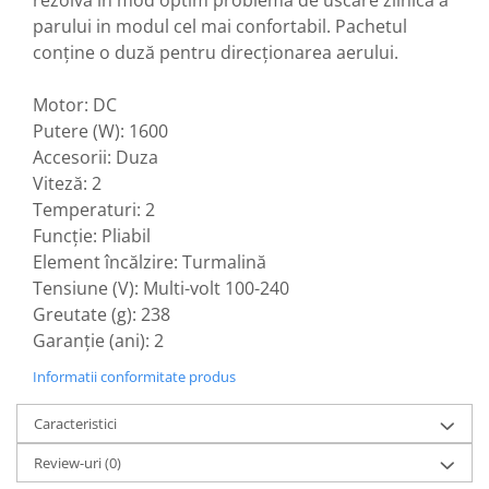
rezolva in mod optim problema de uscare zilnica a
parului in modul cel mai confortabil. Pachetul
conține o duză pentru direcționarea aerului.
Motor: DC
Putere (W): 1600
Accesorii: Duza
Viteză: 2
Temperaturi: 2
Funcție: Pliabil
Element încălzire: Turmalină
Tensiune (V): Multi-volt 100-240
Greutate (g): 238
Garanție (ani): 2
Informatii conformitate produs
Caracteristici
Review-uri
(0)