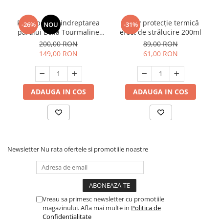
Placa pentru indreptarea
Spray protecție termică
-26%
NOU
-31%
parului Bella Tourmaline
efect de strălucire 200ml
Red Ion
200,00 RON
89,00 RON
149,00 RON
61,00 RON
ADAUGA IN COS
ADAUGA IN COS
Newsletter
Nu rata ofertele si promotiile noastre
Vreau sa primesc newsletter cu promotiile
magazinului. Afla mai multe in
Politica de
Confidentialitate