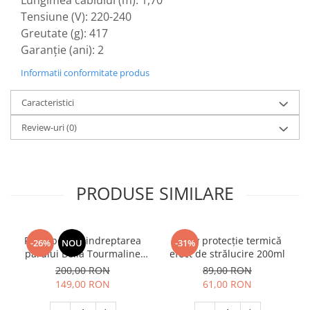
Tensiune (V): 220-240
Greutate (g): 417
Garanție (ani): 2
Informatii conformitate produs
Caracteristici
Review-uri
(0)
PRODUSE SIMILARE
Placa pentru indreptarea
Spray protecție termică
-26%
NOU
-31%
parului Bella Tourmaline
efect de strălucire 200ml
Red Ion
200,00 RON
89,00 RON
149,00 RON
61,00 RON