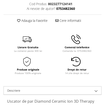
Cod Produs:
8023277124141
Ai nevoie de ajutor?
0753482360
Adauga la Favorite
Cere informatii
Livrare Gratuita
Comenzi telefonice
La comenzi peste 300 lei
Comanda la: 0753482360
Produse originale
Drept de retur
Produse 100% originale
14 zile drept de retur
Descriere
Uscator de par Diamond Ceramic Ion 3D Therapy