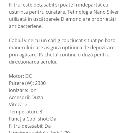
Filtrul este detasabil si poate fi indepartat cu
usurinta pentru curatare. Tehnologia Nano Silver
utilizată în uscătoarele Diamond are proprietăți
antibacteriene.
Cablul vine cu un carlig cauciucat situat pe baza
manerului care asigura optiunea de depozitare
prin agățare. Pachetul conține o duză pentru
direcționarea aerului.
Motor: DC
Putere (W): 2300
Ionizare: Ion
Accesorii: Duza
Viteză: 2
Temperaturi: 3
Funcția Cool shot: Da
Filtru detașabil: Da
Lungimea cablului (m): 1,70