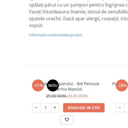
spălați părul cu un șampon pentru îngrijirea cu
Faceți întotdeauna înainte, testul de sensibili
spatele urechii. Dacă apar alergii, roșeață, irita
vopsit.
Informatii conformitate produs
Set vopsirea parului - Bol Pensula
Pudra d
-31%
NOU
-28%
Pelerina Manusi
29,00 RON
20,00 RON
ADAUGA IN COS