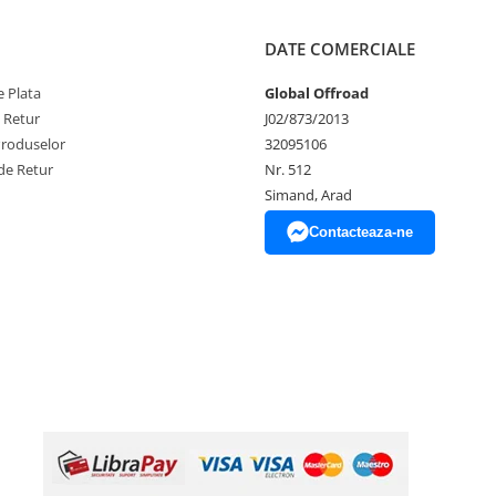
DATE COMERCIALE
 Plata
Global Offroad
e Retur
J02/873/2013
Produselor
32095106
de Retur
Nr. 512
Simand, Arad
Contacteaza-ne