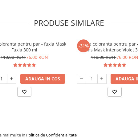
PRODUSE SIMILARE
loranta pentru par - fuxia Mask
Masca coloranta pentru par -
-31%
Fuxia 300 ml
intens Mask Intense Violet 
110,00 RON
76,00 RON
110,00 RON
76,00 RO
ADAUGA IN COS
ADAUGA I
la mai multe in
Politica de Confidentialitate