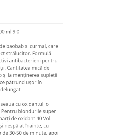
0 ml 9.0
 de baobab si curmal, care
ct strălucitor. Formulă
tivi antibacterieni pentru
ții. Cantitatea mică de
 și la menținerea supleții
ce pătrund ușor în
ndelungat.
pseaua cu oxidantul, o
. Pentru blondurile super
ărți de oxidant 40 Vol.
i nespălat înainte, cu
p de 30-50 de minute, apoi