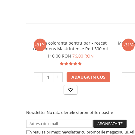
Masca coloranta pentru par - roscat
Masca co
-31%
-31%
rosu intens Mask Intense Red 300 ml
110,00 RON
76,00 RON
ADAUGA IN COS
Newsletter
Nu rata ofertele si promotiile noastre
Vreau sa primesc newsletter cu promotiile magazinului. Af