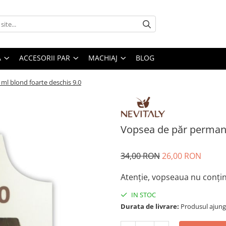
A
ACCESORII PAR
MACHIAJ
BLOG
l blond foarte deschis 9.0
Vopsea de păr permane
34,00 RON
26,00 RON
Atenție, vopseaua nu conțin
IN STOC
Durata de livrare:
Produsul ajunge 