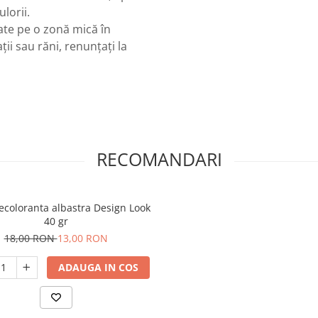
lorii.
tate pe o zonă mică în
ții sau răni, renunțați la
RECOMANDARI
ecoloranta albastra Design Look
40 gr
18,00 RON
13,00 RON
ADAUGA IN COS