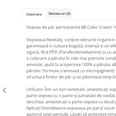
Review-uri
(0)
Descriere
Vopsea de păr permanentă BB Color Cream 10
Vopseaua Nevitaly, conține extracte organice
garantează o culoare bogată, intensă și un efe
sigură, fără PPD (Parafenilenediamine) și cu ac
o colorare a părului în cele mai potrivite condi
amoniac ajută la acoperirea 100% a părului alb
părului. Formula cremoasă cu micropigmenți 
structura firelor de păr și se păstrează timp î
Utilizare: Într-un bol nemetalic amestecați vo
parte vopsea cu o parte și jumatate de oxidat
deschise, amestecați o parte vopsea cu două p
Aplicați întotdeauna vopseaua pe parul uscat ș
ajutorul unei pensule. Lăsați să acționeze tim